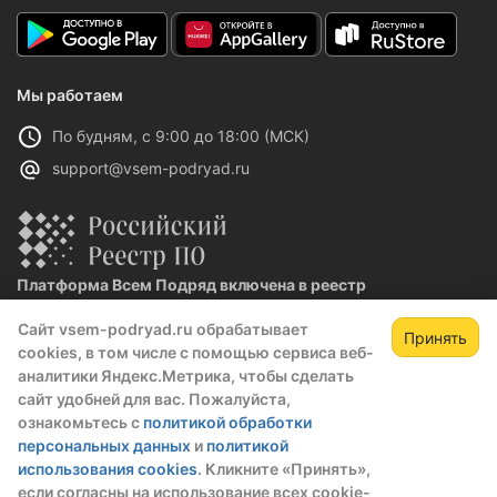
Мы работаем
По будням, с 9:00 до 18:00 (МСК)
support@vsem-podryad.ru
Платформа Всем Подряд включена в реестр
отечественного ПО
Сайт vsem-podryad.ru обрабатывает
Реестровая запись №32021 от 06.02.2026
Принять
cookies, в том числе с помощью сервиса веб-
аналитики Яндекс.Метрика, чтобы сделать
сайт удобней для вас. Пожалуйста,
Политика конфиденциальности
ознакомьтесь с
политикой обработки
Оферта
персональных данных
и
политикой
О компании
использования cookies
. Кликните «Принять»,
если согласны на использование всех cookie-