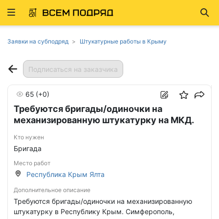
Развернуть
Най
ню
Заявки на субподряд
Штукатурные работы в Крыму
Подписаться на заказчика
65
(+0)
Требуются бригады/одиночки на
механизированную штукатурку на МКД.
Кто нужен
Бригада
Место работ
Республика Крым Ялта
Дополнительное описание
Требуются бригады/одиночки на механизированную
штукатурку в Республику Крым. Симферополь,