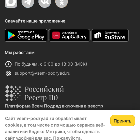
Скачайте наше приложение
Мы работаем
По будням, с 9:00 до 18:00 (МСК)
support@vsem-podryad.ru
Платформа Всем Подряд включена в реестр
отечественного ПО
Сайт vsem-podryad.ru обрабатывает
Реестровая запись №32021 от 06.02.2026
Принять
cookies, в том числе с помощью сервиса веб-
аналитики Яндекс.Метрика, чтобы сделать
сайт удобней для вас. Пожалуйста,