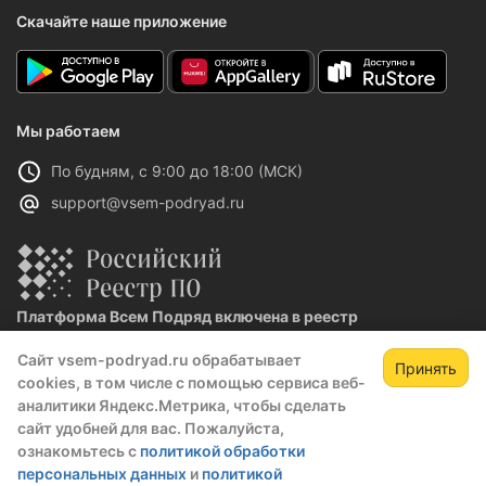
Скачайте наше приложение
Мы работаем
По будням, с 9:00 до 18:00 (МСК)
support@vsem-podryad.ru
Платформа Всем Подряд включена в реестр
отечественного ПО
Сайт vsem-podryad.ru обрабатывает
Реестровая запись №32021 от 06.02.2026
Принять
cookies, в том числе с помощью сервиса веб-
аналитики Яндекс.Метрика, чтобы сделать
сайт удобней для вас. Пожалуйста,
Политика конфиденциальности
ознакомьтесь с
политикой обработки
Оферта
персональных данных
и
политикой