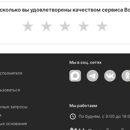
асколько вы удовлетворены качеством сервиса В
1
2
3
4
5
Мы в соц. сетях
исполнителя
ы
ьзоваться
Мы работаем
рные запросы
и
По будням, с 9:00 до 18:
ые основания