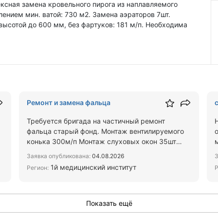
ксная замена кровельного пирога из наплавляемого
лением мин. ватой: 730 м2. Замена аэраторов 7шт.
ысотой до 600 мм, без фартуков: 181 м/п. Необходима
Ремонт и замена фальца
Требуется бригада на частичный ремонт
фальца старый фонд. Монтаж вентилируемого
)
конька 300м/п Монтаж слуховых окон 35шт
Заделка дыр в фальце крыши 50…
Заявка опубликована:
04.08.2026
З
1й медицинский институт
Регион:
Р
Показать ещё