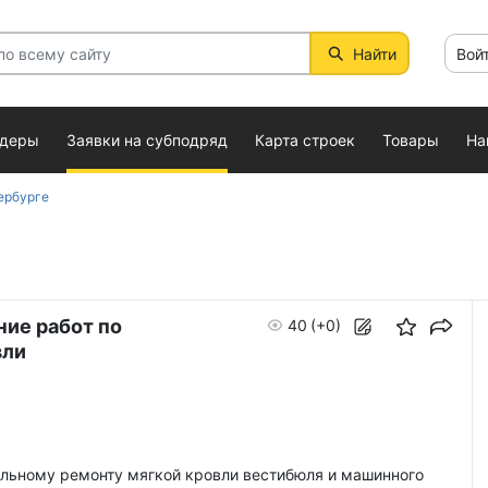
Найти
Вой
ндеры
Заявки на субподряд
Карта строек
Товары
На
ербурге
ие работ по
40
(+0)
вли
альному ремонту мягкой кровли вестибюля и машинного