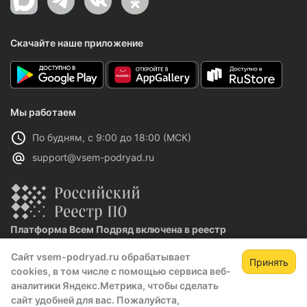
Скачайте наше приложение
Мы работаем
По будням, с 9:00 до 18:00 (МСК)
support@vsem-podryad.ru
Платформа Всем Подряд включена в реестр
отечественного ПО
Сайт vsem-podryad.ru обрабатывает
Реестровая запись №32021 от 06.02.2026
Принять
cookies, в том числе с помощью сервиса веб-
аналитики Яндекс.Метрика, чтобы сделать
сайт удобней для вас. Пожалуйста,