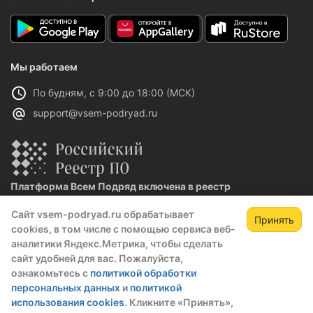
Мы работаем
По будням, с 9:00 до 18:00 (МСК)
support@vsem-podryad.ru
Платформа Всем Подряд включена в реестр
отечественного ПО
Сайт vsem-podryad.ru обрабатывает
Реестровая запись №32021 от 06.02.2026
Принять
cookies, в том числе с помощью сервиса веб-
аналитики Яндекс.Метрика, чтобы сделать
сайт удобней для вас. Пожалуйста,
Политика конфиденциальности
ознакомьтесь с
политикой обработки
Оферта
персональных данных
и
политикой
О компании
использования cookies
. Кликните «Принять»,