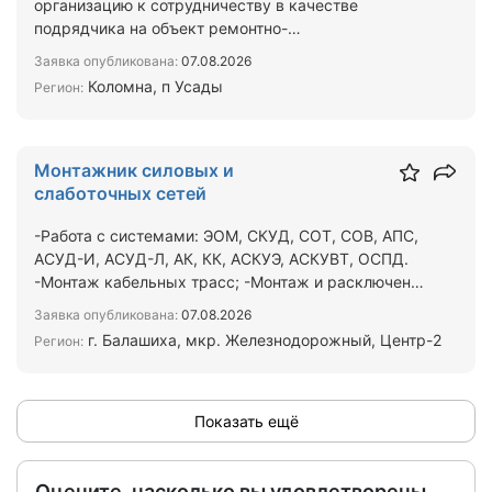
организацию к сотрудничеству в качестве
подрядчика на объект ремонтно-
восстановительных ВЛ-0,4 кВ в Коломне, …
Заявка опубликована:
07.08.2026
Коломна, п Усады
Регион:
Монтажник силовых и
слаботочных сетей
-Работа с системами: ЭОМ, СКУД, СОТ, СОВ, АПС,
АСУД-И, АСУД-Л, АК, КК, АСКУЭ, АСКУВТ, ОСПД.
-Монтаж кабельных трасс; -Монтаж и расключение
шкафов, щи…
Заявка опубликована:
07.08.2026
г. Балашиха, мкр. Железнодорожный, Центр-2
Регион:
Показать ещё
Оцените, насколько вы удовлетворены