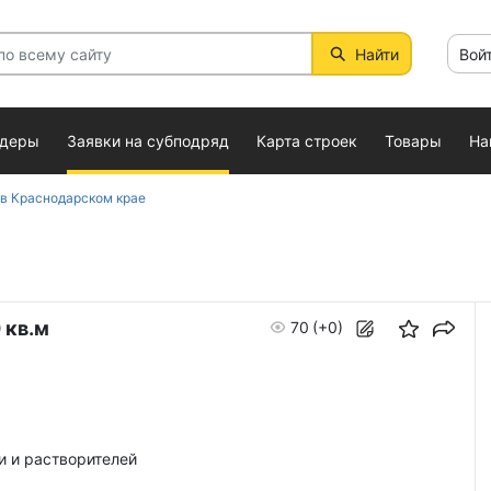
Найти
Вой
ндеры
Заявки на субподряд
Карта строек
Товары
На
 в Краснодарском крае
 кв.м
70
(+0)
и и растворителей