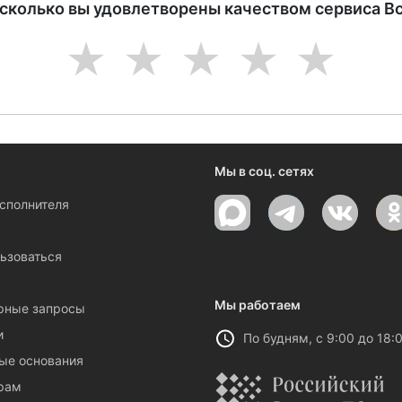
асколько вы удовлетворены качеством сервиса В
1
2
3
4
5
Мы в соц. сетях
исполнителя
ы
ьзоваться
Мы работаем
рные запросы
и
По будням, с 9:00 до 18:
ые основания
рам