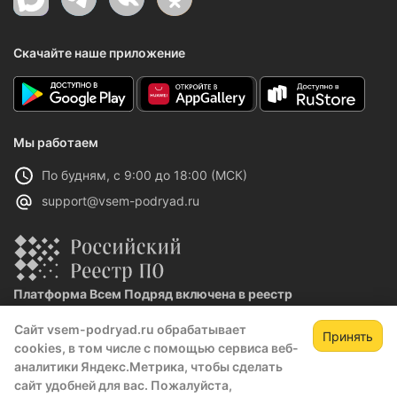
Скачайте наше приложение
Мы работаем
По будням, с 9:00 до 18:00 (МСК)
support@vsem-podryad.ru
Платформа Всем Подряд включена в реестр
отечественного ПО
Сайт vsem-podryad.ru обрабатывает
Реестровая запись №32021 от 06.02.2026
Принять
cookies, в том числе с помощью сервиса веб-
аналитики Яндекс.Метрика, чтобы сделать
сайт удобней для вас. Пожалуйста,
Политика конфиденциальности