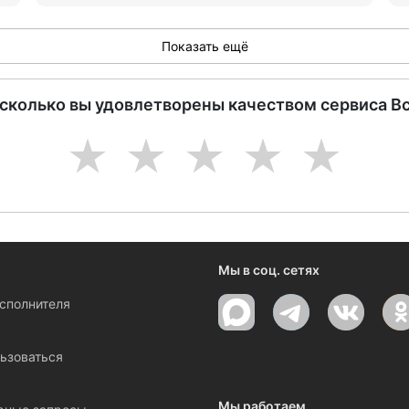
Показать ещё
асколько вы удовлетворены качеством сервиса В
1
2
3
4
5
Мы в соц. сетях
исполнителя
ы
ьзоваться
Мы работаем