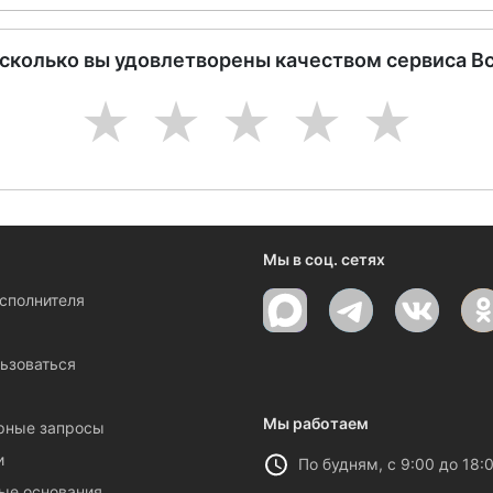
асколько вы удовлетворены качеством сервиса В
1
2
3
4
5
Мы в соц. сетях
исполнителя
ы
ьзоваться
Мы работаем
рные запросы
и
По будням, с 9:00 до 18:
ые основания