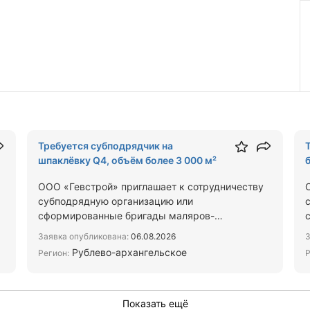
Требуется субподрядчик на
шпаклёвку Q4, объём более 3 000 м²
ООО «Гевстрой» приглашает к сотрудничеству
субподрядную организацию или
сформированные бригады маляров-
шпаклёвщиков для выполнения полного
Заявка опубликована:
06.08.2026
З
комплекса …
Рублево-архангельское
Регион:
Р
Показать ещё