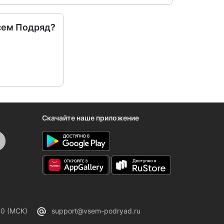
сем Подряд?
Скачайте наше приложение
00 (МСК)
support@vsem-podryad.ru