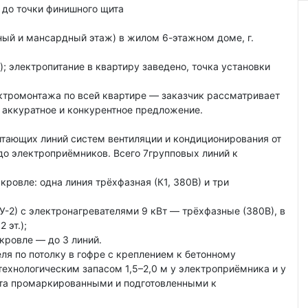
 до точки финишного щита
ный и мансардный этаж) в жилом 6-этажном доме, г.
); электропитание в квартиру заведено, точка установки
тромонтажа по всей квартире — заказчик рассматривает
 аккуратное и конкурентное предложение.
тающих линий систем вентиляции и кондиционирования от
до электроприёмников. Всего 7групповых линий к
кровле: одна линия трёхфазная (К1, 380В) и три
У-2) с электронагревателями 9 кВт — трёхфазные (380В), в
 эт.);
кровле — до 3 линий.
ля по потолку в гофре с креплением к бетонному
технологическим запасом 1,5–2,0 м у электроприёмника и у
ита промаркированными и подготовленными к