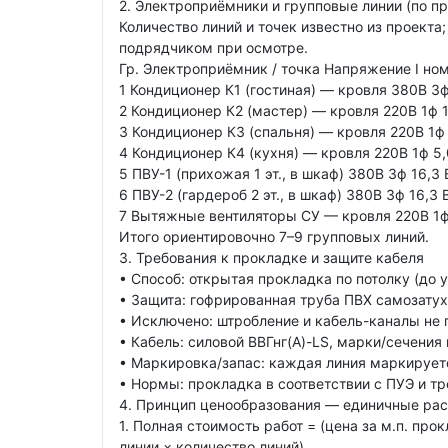
2. Электроприёмники и групповые линии (по пр
Количество линий и точек известно из проект
подрядчиком при осмотре.
Гр. Электроприёмник / точка Напряжение I ном
1 Кондиционер К1 (гостиная) — кровля 380В 3ф 
2 Кондиционер К2 (мастер) — кровля 220В 1ф 11
3 Кондиционер К3 (спальня) — кровля 220В 1ф 7
4 Кондиционер К4 (кухня) — кровля 220В 1ф 5,0
5 ПВУ-1 (прихожая 1 эт., в шкаф) 380В 3ф 16,3 
6 ПВУ-2 (гардероб 2 эт., в шкаф) 380В 3ф 16,3 
7 Вытяжные вентиляторы СУ — кровля 220В 1ф 
Итого ориентировочно 7–9 групповых линий.
3. Требования к прокладке и защите кабеля
• Способ: открытая прокладка по потолку (до 
• Защита: гофрированная труба ПВХ самозату
• Исключено: штробление и кабель-каналы не
• Кабель: силовой ВВГнг(А)-LS, марки/сечения 
• Маркировка/запас: каждая линия маркируется
• Нормы: прокладка в соответствии с ПУЭ и т
4. Принцип ценообразования — единичные ра
1. Полная стоимость работ = (цена за м.п. пр
линии × количество линий).