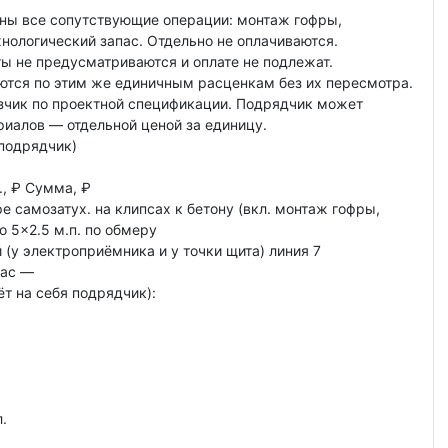
ены все сопутствующие операции: монтаж гофры,
хнологический запас. Отдельно не оплачиваются.
ы не предусматриваются и оплате не подлежат.
ются по этим же единичным расценкам без их пересмотра.
азчик по проектной спецификации. Подрядчик может
иалов — отдельной ценой за единицу.
 подрядчик)
., ₽ Сумма, ₽
е самозатух. на клипсах к бетону (вкл. монтаж гофры,
о 5×2.5 м.п. по обмеру
(у электроприёмника и у точки щита) линия 7
час —
т на себя подрядчик):
.