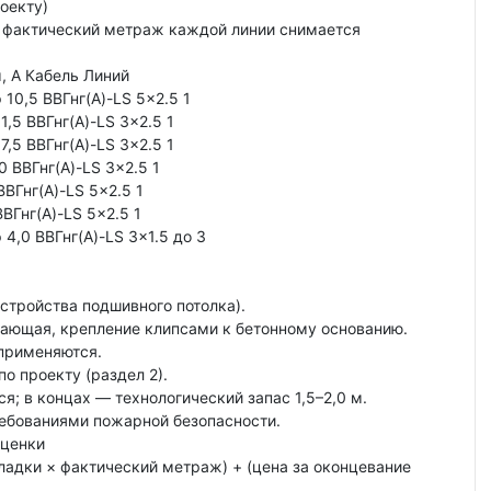
оекту)
а; фактический метраж каждой линии снимается
, А Кабель Линий
10,5 ВВГнг(А)-LS 5×2.5 1
,5 ВВГнг(А)-LS 3×2.5 1
,5 ВВГнг(А)-LS 3×2.5 1
 ВВГнг(А)-LS 3×2.5 1
ВВГнг(А)-LS 5×2.5 1
ВВГнг(А)-LS 5×2.5 1
4,0 ВВГнг(А)-LS 3×1.5 до 3
устройства подшивного потолка).
хающая, крепление клипсами к бетонному основанию.
 применяются.
по проекту (раздел 2).
; в концах — технологический запас 1,5–2,0 м.
ребованиями пожарной безопасности.
сценки
окладки × фактический метраж) + (цена за оконцевание