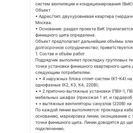
систем вентиляции и кондиционирования (ВиК)
Объект
• Адрес/тип: двухуровневая квартира (чердач
Москва.
• Основание: раздел проекта ВиК (прилагается
финишного щита определена.
Объект предполагает дальнейшие объёмы элек
долгосрочное сотрудничество; приветствуется
1. Состав и объём работ
Подрядчик выполняет прокладку групповых пи
точки установки финишного квартирного щита 
следующим потребителям:
• • 4 наружных блока сплит-систем (К1–К4) на 
однофазные (К2, К3, К4, 220В);
• • 2 приточно-вытяжные установки (ПВУ-1, ПВ
мебельных шкафах (прихожая 1 эт. и гардероб 2
• • вытяжные вентиляторы санузлов (220В) на 
По каждой линии выполняется: прокладка кабе
основанию, маркировка линии, оконцевание с 
точки финишного щита. Линии доводятся до щ
подключению.