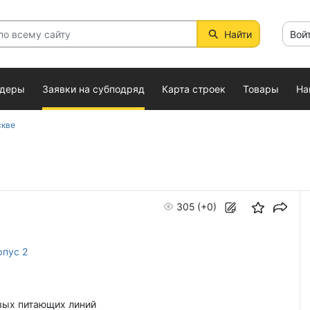
Найти
Вой
ндеры
Заявки на субподряд
Карта строек
Товары
На
скве
305
(+0)
рпус 2
вых питающих линий