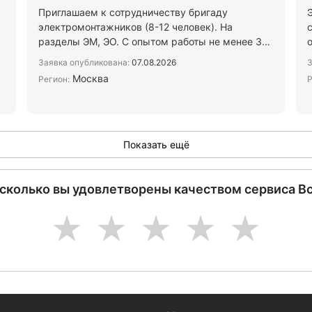
Приглашаем к сотрудничеству бригаду
электромонтажников (8-12 человек). На
разделы ЭМ, ЭО. С опытом работы не менее 3х
лет. На объекты в Москве и Моск…
Заявка опубликована:
07.08.2026
З
Москва
Регион:
Р
Показать ещё
асколько вы удовлетворены качеством сервиса В
1
2
3
4
5