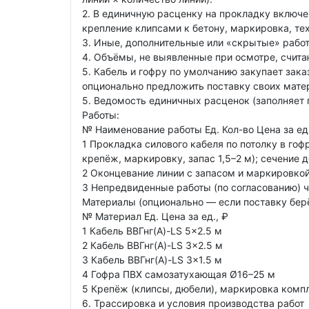
2. В единичную расценку на прокладку включ
крепление клипсами к бетону, маркировка, те
3. Иные, дополнительные или «скрытые» работ
4. Объёмы, не выявленные при осмотре, счита
5. Кабель и гофру по умолчанию закупает зак
опционально предложить поставку своих матер
5. Ведомость единичных расценок (заполняет
Работы:
№ Наименование работы Ед. Кол-во Цена за ед
1 Прокладка силового кабеля по потолку в гофр
крепёж, маркировку, запас 1,5–2 м); сечение д
2 Оконцевание линии с запасом и маркировкой 
3 Непредвиденные работы (по согласованию) 
Материалы (опционально — если поставку берё
№ Материал Ед. Цена за ед., ₽
1 Кабель ВВГнг(А)-LS 5×2.5 м
2 Кабель ВВГнг(А)-LS 3×2.5 м
3 Кабель ВВГнг(А)-LS 3×1.5 м
4 Гофра ПВХ самозатухающая Ø16–25 м
5 Крепёж (клипсы, дюбели), маркировка компл
6. Трассировка и условия производства работ