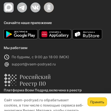
Скачайте наше приложение
Мы работаем
По будням, с 9:00 до 18:00 (МСК)
support@vsem-podryad.ru
Платформа Всем Подряд включена в реестр
отечественного ПО
Сайт vsem-podryad.ru обрабатывает
Реестровая запись №32021 от 06.02.2026
Принять
cookies, в том числе с помощью сервиса веб-
аналитики Яндекс.Метрика, чтобы сделать