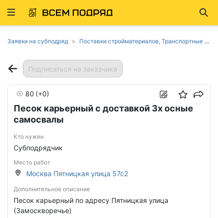
Развернуть
Най
ню
Заявки на субподряд
Поставки стройматериалов, Транспортные услуги, дорожная техника в Москве
Подписаться на заказчика
80
(+0)
Песок карьерный с доставкой 3х осные
самосвалы
Кто нужен
Субподрядчик
Место работ
Москва Пятницкая улица 57с2
Дополнительное описание
Песок карьерный по адресу Пятницкая улица
(Замоскворечье)