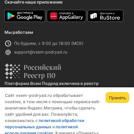
Скачайте наше приложение
Мы работаем
По будням, с 9:00 до 18:00 (МСК)
support@vsem-podryad.ru
Платформа Всем Подряд включена в реестр
отечественного ПО
Сайт vsem-podryad.ru обрабатывает
Реестровая запись №32021 от 06.02.2026
Принять
cookies, в том числе с помощью сервиса веб-
аналитики Яндекс.Метрика, чтобы сделать
сайт удобней для вас. Пожалуйста,
Политика конфиденциальности
ознакомьтесь с
политикой обработки
Оферта
персональных данных
и
политикой
О компании
использования cookies
. Кликните «Принять»,