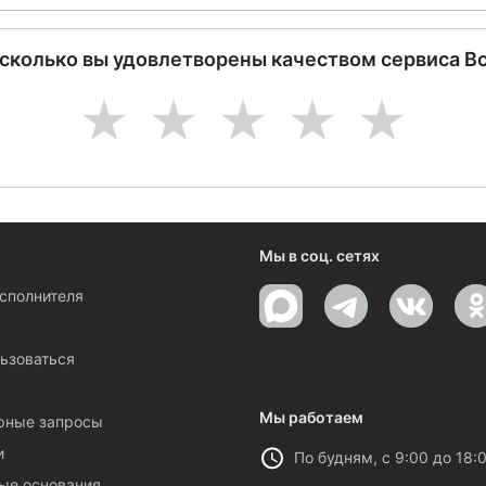
асколько вы удовлетворены качеством сервиса В
1
2
3
4
5
Мы в соц. сетях
исполнителя
ы
ьзоваться
Мы работаем
рные запросы
и
По будням, с 9:00 до 18:
ые основания