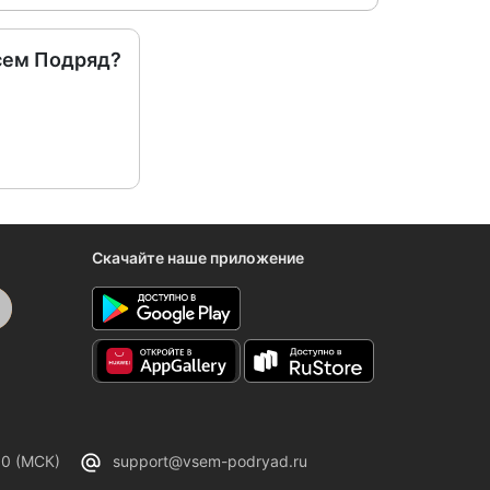
сем Подряд?
Скачайте наше приложение
00 (МСК)
support@vsem-podryad.ru