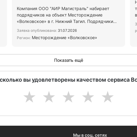
Компания ООО "АИР Магистраль" набирает
подрядчиков на объект Месторождение
«Волковское» в г. Нижний Тагил. Подрядчики
З
требуются как на отдельные разд…
Заявка опубликована:
31.07.2026
Р
Месторождение «Волковское»
Регион:
Показать ещё
асколько вы удовлетворены качеством сервиса В
1
2
3
4
5
Мы в соц. сетях