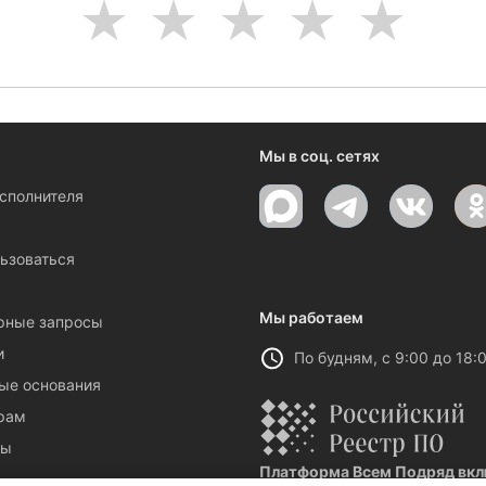
1
2
3
4
5
Мы в соц. сетях
исполнителя
ы
ьзоваться
Мы работаем
рные запросы
и
По будням, с 9:00 до 18:
ые основания
рам
ты
Платформа Всем Подряд вклю