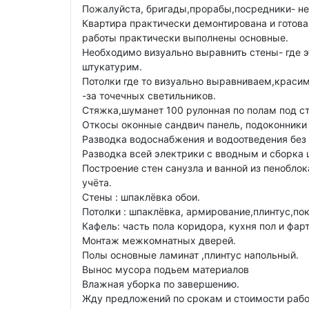
Пожалуйста, бригады,прорабы,посредники- не 
Квартира практически демонтирована и готов
работы практически выполнены основные.
Необходимо визуально выравнить стены- где э
штукатурим.
Потолки где то визуально выравниваем,красим
-за точечных светильников.
Стяжка,шуманет 100 рулонная по полам под с
Откосы оконные сандвич панель, подоконники
Разводка водоснабжения и водоотведения без 
Разводка всей электрики с вводным и сборка 
Построение стен санузла и ванной из пенобло
учёта.
Стены : шпаклёвка обои.
Потолки : шпаклёвка, армирование,плинтус,по
Кафель: часть пола коридора, кухня пол и фарт
Монтаж межкомнатных дверей.
Полы основные ламинат ,плинтус напольный.
Вынос мусора подьем материалов
Влажная уборка по завершению.
Жду предложений по срокам и стоимости рабо