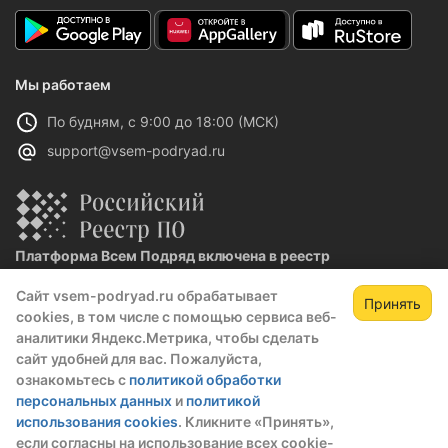
Мы работаем
По будням, с 9:00 до 18:00 (МСК)
support@vsem-podryad.ru
Платформа Всем Подряд включена в реестр
отечественного ПО
Сайт vsem-podryad.ru обрабатывает
Реестровая запись №32021 от 06.02.2026
Принять
cookies, в том числе с помощью сервиса веб-
аналитики Яндекс.Метрика, чтобы сделать
сайт удобней для вас. Пожалуйста,
Политика конфиденциальности
ознакомьтесь с
политикой обработки
Оферта
персональных данных
и
политикой
О компании
использования cookies
. Кликните «Принять»,
если согласны на использование всех cookie-