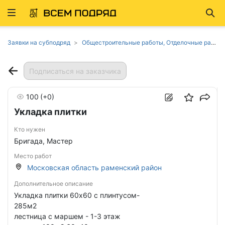
Развернуть
Най
ню
Заявки на субподряд
Общестроительные работы, Отделочные работы, Устройство полов, обойные и плиточные работы в Московской области
Подписаться на заказчика
100
(+0)
Укладка плитки
Кто нужен
Бригада, Мастер
Место работ
Московская область раменский район
Дополнительное описание
Укладка плитки 60х60 с плинтусом-
285м2
лестница с маршем - 1-3 этаж