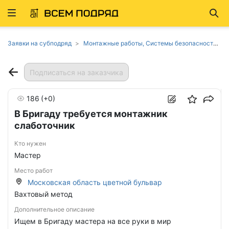
Развернуть
Най
ню
Заявки на субподряд
Монтажные работы, Системы безопасности и связи, Электромонтажные работы в Московской области
Подписаться на заказчика
186
(+0)
В Бригаду требуется монтажник
слаботочник
Кто нужен
Мастер
Место работ
Московская область цветной бульвар
Вахтовый метод
Дополнительное описание
Ищем в Бригаду мастера на все руки в мир