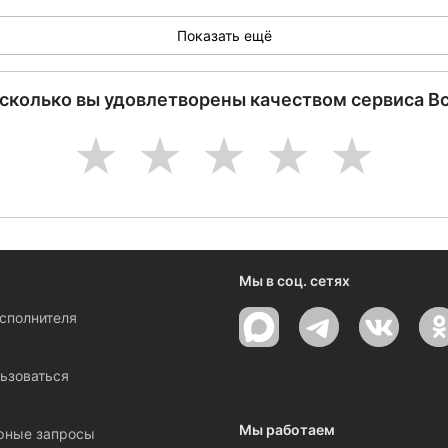
Показать ещё
асколько вы удовлетворены качеством сервиса В
1
2
3
4
5
Мы в соц. сетях
исполнителя
ы
ьзоваться
Мы работаем
рные запросы