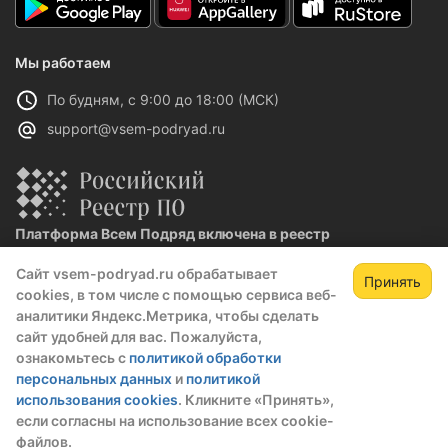
Мы работаем
По будням, с 9:00 до 18:00 (МСК)
support@vsem-podryad.ru
Платформа Всем Подряд включена в реестр
отечественного ПО
Сайт vsem-podryad.ru обрабатывает
Реестровая запись №32021 от 06.02.2026
Принять
cookies, в том числе с помощью сервиса веб-
аналитики Яндекс.Метрика, чтобы сделать
сайт удобней для вас. Пожалуйста,
Политика конфиденциальности
ознакомьтесь с
политикой обработки
Оферта
персональных данных
и
политикой
О компании
использования cookies
. Кликните «Принять»,
если согласны на использование всех cookie-
© 2016 — 2026 ООО "Промтех"
файлов.