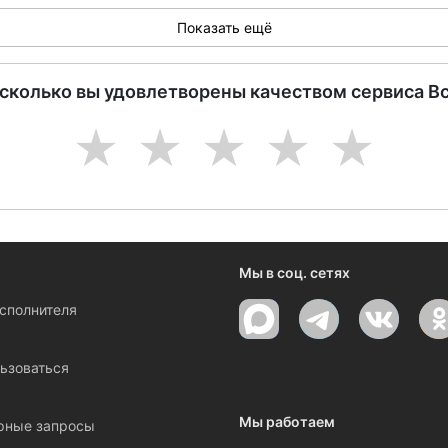
Показать ещё
асколько вы удовлетворены качеством сервиса В
1
2
3
4
5
Мы в соц. сетях
исполнителя
ы
ьзоваться
Мы работаем
рные запросы