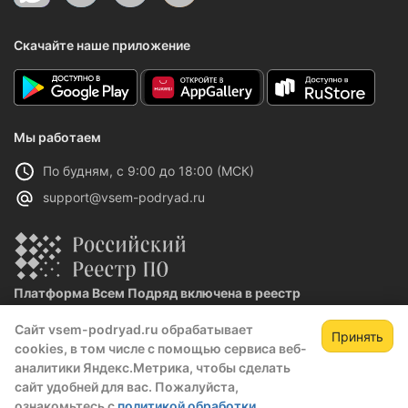
Скачайте наше приложение
Мы работаем
По будням, с 9:00 до 18:00 (МСК)
support@vsem-podryad.ru
Платформа Всем Подряд включена в реестр
отечественного ПО
Сайт vsem-podryad.ru обрабатывает
Реестровая запись №32021 от 06.02.2026
Принять
cookies, в том числе с помощью сервиса веб-
аналитики Яндекс.Метрика, чтобы сделать
сайт удобней для вас. Пожалуйста,
Политика конфиденциальности
ознакомьтесь с
политикой обработки