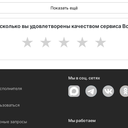
Показать ещё
асколько вы удовлетворены качеством сервиса В
1
2
3
4
5
Мы в соц. сетях
исполнителя
ы
ьзоваться
Мы работаем
рные запросы