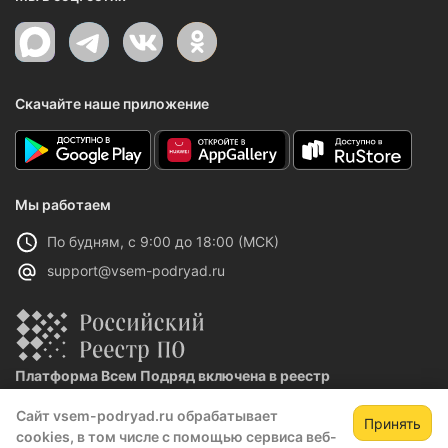
Скачайте наше приложение
Мы работаем
По будням, с 9:00 до 18:00 (МСК)
support@vsem-podryad.ru
Платформа Всем Подряд включена в реестр
отечественного ПО
Сайт vsem-podryad.ru обрабатывает
Реестровая запись №32021 от 06.02.2026
Принять
cookies, в том числе с помощью сервиса веб-