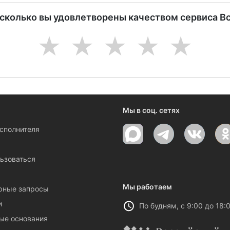
асколько вы удовлетворены качеством сервиса В
1
2
3
4
5
Мы в соц. сетях
исполнителя
ы
ьзоваться
Мы работаем
рные запросы
и
По будням, с 9:00 до 18:
ые основания