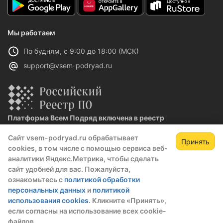
Мы работаем
По будням, с 9:00 до 18:00 (МСК)
support@vsem-podryad.ru
Платформа Всем Подряд включена в реестр
отечественного ПО
Сайт vsem-podryad.ru обрабатывает
Реестровая запись №32021 от 06.02.2026
Принять
cookies, в том числе с помощью сервиса веб-
аналитики Яндекс.Метрика, чтобы сделать
сайт удобней для вас. Пожалуйста,
Политика конфиденциальности
ознакомьтесь с
политикой обработки
Оферта
персональных данных
и
политикой
О компании
использования cookies
. Кликните «Принять»,
если согласны на использование всех cookie-
© 2016 — 2026 ООО "Промтех"
файлов.