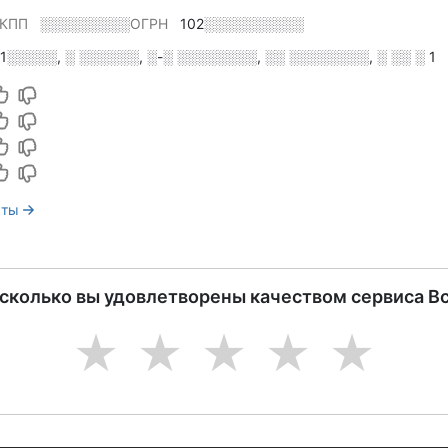
КПП
░░░░░░░░░
ОГРН
102░░░░░░░░░░
1░░░░░, ░ ░░░░░░, ░-░ ░░░░░░░░, ░░ ░░░░░░░░, ░ ░░ ░ 1
кты
асколько вы удовлетворены качеством сервиса В
1
2
3
4
5