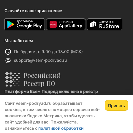
Скачайте наше приложение
Мы работаем
По будням, с 9:00 до 18:00 (МСК)
support@vsem-podryad.ru
Платформа Всем Подряд включена в реестр
отечественного ПО
Сайт vsem-podryad.ru обрабатывает
Реестровая запись №32021 от 06.02.2026
Принять
cookies, в том числе с помощью сервиса веб-
аналитики Яндекс.Метрика, чтобы сделать
сайт удобней для вас. Пожалуйста,
Политика конфиденциальности
ознакомьтесь с
политикой обработки
Оферта