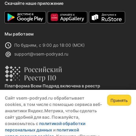
Скачайте наше приложение
Мы работаем
По будням, с 9:00 до 18:00 (МСК)
support@vsem-podryad.ru
Платформа Всем Подряд включена в реестр
отечественного ПО
Сайт vsem-podryad.ru обрабатывает
Реестровая запись №32021 от 06.02.2026
Принять
cookies, в том числе с помощью сервиса веб-
аналитики Яндекс.Метрика, чтобы сделать
сайт удобней для вас. Пожалуйста,
Политика конфиденциальности
ознакомьтесь с
политикой обработки
Оферта
персональных данных
и
политикой
О компании