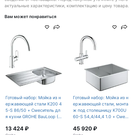
актуальные характеристики, комплектацию и цену товара.
Вам может понравиться
Готовый набор: Мойка из н
Готовый набор: Мойка из н
ержавеющей стали K200 4
ержавеющей стали, монта
5-S 86/50 + Смеситель дл
ж под столешницу K700U
я кухни GROHE BauLoop (N
60-S 54,4/44,4 1.0 + Смеси
K0063)
тель GROHE Blue с высоки
13 424 ₽
45 920 ₽
м изливом для водопрово