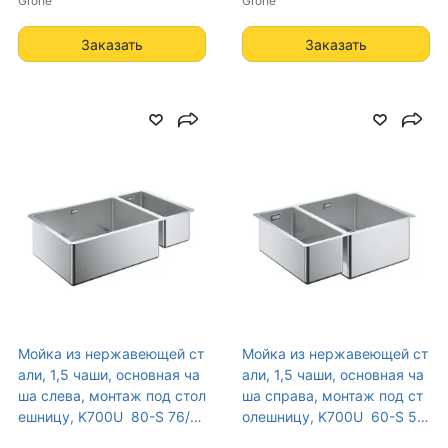
Grohe
дной и фильтрованной вод
Grohe
ы (NK0067)
Заказать
Заказать
Мойка из нержавеющей ст
Мойка из нержавеющей ст
али, 1,5 чаши, основная ча
али, 1,5 чаши, основная ча
ша слева, монтаж под стол
ша справа, монтаж под ст
ешницу, K700U 80-S 76/4
олешницу, K700U 60-S 58,
5 1.5 (31575SD0)
5/44 1.5 (31576SD0)