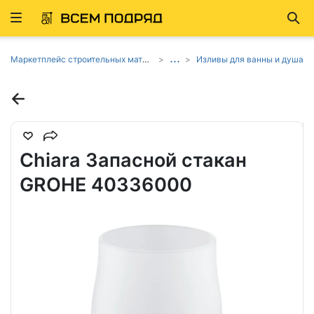
Развернуть
Най
ню
...
Маркетплейс строительных материалов и товаров
Изливы для ванны и душа
Chiara Запасной стакан
GROHE 40336000