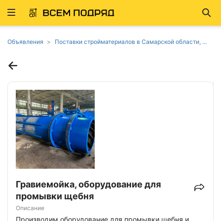
Развернуть
Най
ню
Объявления
Поставки стройматериалов в Самарской области, ...
Гравиемойка, оборудование для
промывки щебня
Описание
Производим оборудование для пpoмывки щебня и