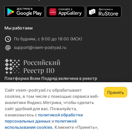
Мы работаем
По будням, с 9:00 до 18:00 (МСК)
support@vsem-podryad.ru
Платформа Всем Подряд включена в реестр
отечественного ПО
Сайт vsem-podryad.ru обрабатывает
Реестровая запись №32021 от 06.02.2026
Принять
cookies, в том числе с помощью сервиса веб-
аналитики Яндекс.Метрика, чтобы сделать
сайт удобней для вас. Пожалуйста,
Политика конфиденциальности
ознакомьтесь с
политикой обработки
Оферта
персональных данных
и
политикой
О компании
использования cookies
. Кликните «Принять»,