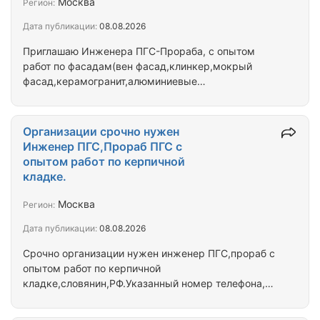
Москва
Регион:
Дата публикации:
08.08.2026
Приглашаю Инженера ПГС-Прораба, с опытом
работ по фасадам(вен фасад,клинкер,мокрый
фасад,керамогранит,алюминиевые
витражи,монолит,кладка керпича).Возраст от 45
до 58 лет,высшее строительное образование,без
вредных привычек. С Ув.Сергей Викторович.
Организации срочно нужен
Инженер ПГС,Прораб ПГС с
опытом работ по керпичной
кладке.
Москва
Регион:
Дата публикации:
08.08.2026
Срочно организации нужен инженер ПГС,прораб с
опытом работ по керпичной
кладке,словянин,РФ.Указанный номер телефона,он
же МАХ.Пишите.С Ув.