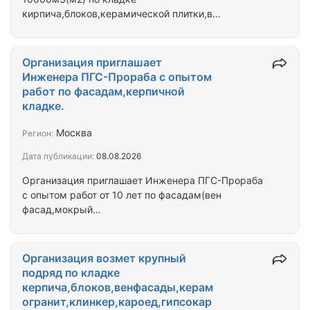
кирпича,блоков,керамической плитки,в
г.Москве.Ближайшее Подмосковье.Вен
фасады.Работаем без НДС.
Организация приглашает
Инженера ПГС-Прораба с опытом
работ по фасадам,керпичной
кладке.
Москва
Регион:
Дата публикации:
08.08.2026
Организация приглашает Инженера ПГС-Прораба
с опытом работ от 10 лет по фасадам(вен
фасад,мокрый
фасад,керамогранит,клинкер,алюминиевые
витражи,керпичная кладка).Предлагаем зарплата
плюс процент от сделки.Возраст от 40-55 лет
Организация возмет крупный
Высшее строительное образование,без вредных
подряд по кладке
привычек.
керпича,блоков,венфасады,керам
огранит,клинкер,кароед,гипсокар