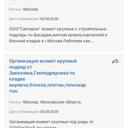
Москва
Регион:
Дата публикации:
08.08.2026
ООО"Сантарин" возмет крупные с строительные
подряды по фасадам,мягкой кровле,кирпичной и
блочной кладке в г.Москве.Работаем как
ООО,безналичный расчет,с НДС и без НДС.Аванс
от 20-30% минимально.Договора заклбчаем
прямые с Заказчиквми и Генподрядчиками.
Организация возмет крупный
подряд от
Заказчика,Генподрядчика по
кладке
кирпича,блоков,плитки,гипсокар
тон.
Москва, Московская область
Регион:
Дата публикации:
08.08.2026
Организация возмет крупные под ряды от
10000м3(м2) по кладке