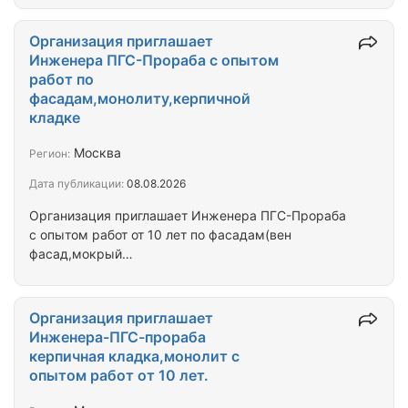
Гражданин РФ.Мне 61 год,опыт работ Генеральным
директором ООО,более 32 лет,высшее
Организация приглашает
образование,без вредных привычек,Гражданин
Инженера ПГС-Прораба с опытом
РФ.
работ по
фасадам,монолиту,керпичной
кладке
Москва
Регион:
Дата публикации:
08.08.2026
Организация приглашает Инженера ПГС-Прораба
с опытом работ от 10 лет по фасадам(вен
фасад,мокрый
фасад,керамогранит,клинкер,алюминиевые
витражи,керпичная кладка).По высотному
монолитному домостроению.Предлагаем зарплата
Организация приглашает
плюс процент от сделки.Возраст от 40-55 лет
Инженера-ПГС-прораба
Высшее строительное образование,без вредных
керпичная кладка,монолит с
привычек.
опытом работ от 10 лет.