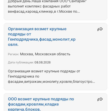
Добрый день.Наша компания ООО"Сантарин"
выполнит комплекс фасадных работ
венфасад,кароед,клинкер,в г.Москве по
вентилируемому фасаду;мокрому фасаду;работы
по утеплению фасадов зданий и
сооружений,штукатурке,покраске;реконструкции
Организация возмет крупные
фасадов;установка алюминиевых
подряды от
витражей(остекление фасадов зданий).Работаем
Генподрядчика,фасад,монолит,кр
по договору,безналичный расчет.Можем работать
овля.
без НДС,если большие объемы работ, можем
работать и с НДС.Авансирование от 20-30% от
Москва, Московская область
Регион:
суммы договора.количество фасадчиков 40
Дата публикации:
08.08.2026
человек Граждане РФ,50…
Организация возмет крупные подряды от
Генподрядчика по
фасадам,витражам,монолиту,кровле,благоустройс
тву в г.Москве,Московской области.
ООО возмет крупные подряды по
фасадам,кровлям,кладке
керпича,блоков.