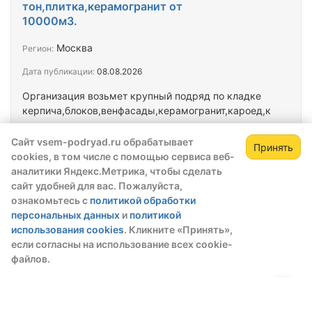
тон,плитка,керамогранит от
10000м3.
Москва
Регион:
Дата публикации:
08.08.2026
Организация возьмет крупный подряд по кладке
керпича,блоков,венфасады,керамогранит,кароед,к
линкер,гипсокартон,керамическая плитка в
г.Москва от 10000м3 и более.Аванс до 30% по
Сайт vsem-podryad.ru обрабатывает
Принять
факту заключения договора
cookies, в том числе с помощью сервиса веб-
аналитики Яндекс.Метрика, чтобы сделать
Организация возмет крупный
сайт удобней для вас. Пожалуйста,
подряд по вентиляции
ознакомьтесь с
политикой обработки
зданий,домов,ТЦ,в г.Москве.
персональных данных
и
политикой
использования cookies
. Кликните «Принять»,
Москва
Регион:
если согласны на использование всех cookie-
Дата публикации:
08.08.2026
файлов.
Организация ООО,возмет крупные подряды по
вентиляции крупных промышленных
объектов,домов,Торговых и Делрвых