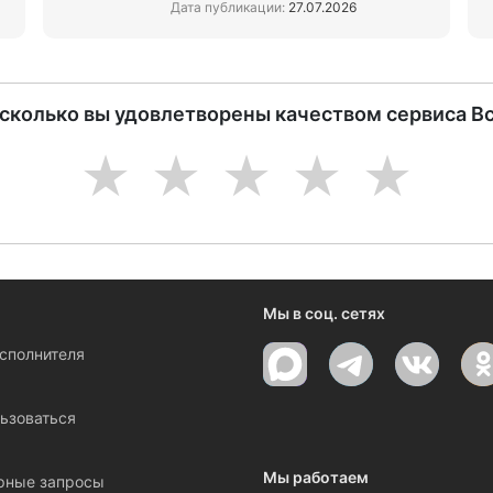
Дата публикации:
27.07.2026
асколько вы удовлетворены качеством сервиса В
1
2
3
4
5
Мы в соц. сетях
исполнителя
ы
ьзоваться
Мы работаем
рные запросы