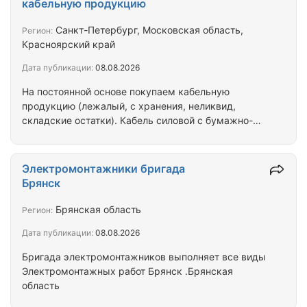
кабельную продукцию
Санкт-Петербург, Московская область,
Регион:
Красноярский край
Дата публикации:
08.08.2026
На постоянной основе покупаем кабельную
продукцию (лежалый, с хранения, неликвид,
складские остатки). Кабель силовой с бумажно-
пропитанной изоляцией - ААБл, ААШв, АСБ, СБл,
СБг, СБШв и др. Кабель силовой с пластмассовой
изоляцией (ВВГ, ВВГнг, ВВГнг-LS, ВБбШв, ВБбШвнг,
Электромонтажники бригада
ВБбШвнг-LS, АВВГ, АВБбШв и др.) Контрольный
Брянск
кабель (КВВГ, КВВГнг, КВВГнг-LS, КВВГЭнг-LS,
КВБбШв, КВБбШвнг, КВБбШвнг-LS, АКВВГ и др.);
Брянская область
Регион:
Кабель гибкий шланговый (КГ, КГ-ХЛ, КГЭШ,
Дата публикации:
08.08.2026
КОГРЭШ, КГЭ-ХЛ, НРШМ); Неизолированные
провода (А, АС,…
Бригада электромонтажников выполняет все виды
Электромонтажных работ Брянск .Брянская
область