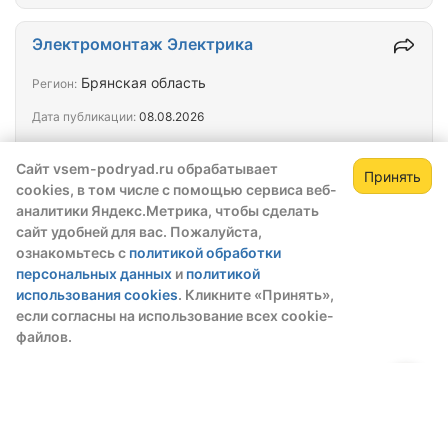
Электромонтаж Электрика
Брянская область
Регион:
Дата публикации:
08.08.2026
Доброе время суток. Бригада
Сайт vsem-podryad.ru обрабатывает
Электромонтажников Брянск Все виды
Принять
cookies, в том числе с помощью сервиса веб-
электромонтажных работ Монтаж Лотка
аналитики Яндекс.Метрика, чтобы сделать
Прокладка кабеля Монтаж Светильников
сайт удобней для вас. Пожалуйста,
Установка розеток выключателей Распаечные
ознакомьтесь с
политикой обработки
коробки Эл. Щиты
Бригада
персональных данных
и
политикой
электромантаж,ОПС,СКС
использования cookies
. Кликните «Принять»,
если согласны на использование всех cookie-
Москва, Санкт-Петербург, Новосибирская
Регион:
файлов.
область
Дата публикации:
08.08.2026
Эгида Сибирь | Новосибирск Выполняем
электромонтаж и слаботочные работы: •