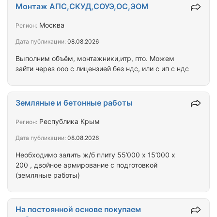
интерьерных решений. Специализируемся на
Монтаж АПС,СКУД,СОУЭ,ОС,ЭОМ
оформлении крупных объектов: Детские центры и
сады: безопасные материалы, сюжетные росписи.
Москва
Регион:
Рестораны, кафе и бары: концептуальная
Дата публикации:
08.08.2026
интерьерная живопись под формат заведения.
Санатории, отели и спа-комплексы: оформление
Выполним объём, монтажники,итр, пто. Можем
зон ресепшен, коридоров, холлов и зон отдыха.…
зайти через ооо с лицензией без ндс, или с ип с ндс
Земляные и бетонные работы
Республика Крым
Регион:
Дата публикации:
08.08.2026
Необходимо залить ж/б плиту 55’000 х 15’000 х
200 , двойное армирование с подготовкой
(земляные работы)
На постоянной основе покупаем