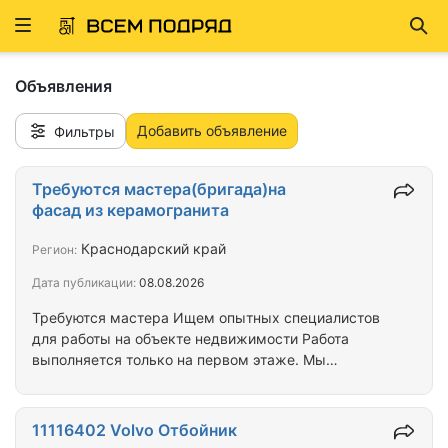
Развернуть
Най
ню
Объявления
Добавить объявление
Фильтры
Требуются мастера(бригада)на
фасад из керамогранита
Краснодарский край
Регион:
Дата публикации:
08.08.2026
Требуются мастера Ищем опытных специалистов
для работы на объекте недвижимости Работа
выполняется только на первом этаже. Мы
приглашаем в команду опытных мастеров по
укладке керамогранита для реализации
масштабного проекта по облицовке фасада
11116402 Volvo Отбойник
современного объекта недвижимости. Если вы