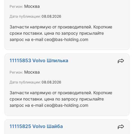
обладаете необходимыми навыками и ищете
Москва
Регион:
стабильную работу с достойной оплатой, эта
Дата публикации:
08.08.2026
вакансия для вас. С оплатой проблем нет. Есть
возможность проживания. Ваши задачи: *
Запчасти напрямую от производителей. Короткие
Качественная укладка керамогранита на…
сроки поставки. цена по запросу присылайте
запрос на e-mail ceo@bas-holding.com
11115853 Volvo Шпилька
Москва
Регион:
Дата публикации:
08.08.2026
Запчасти напрямую от производителей. Короткие
сроки поставки. цена по запросу присылайте
запрос на e-mail ceo@bas-holding.com
11115825 Volvo Шайба