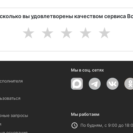
асколько вы удовлетворены качеством сервиса В
1
2
3
4
5
Мы в соц. сетях
исполнителя
ы
ьзоваться
Мы работаем
рные запросы
и
По будням, с 9:00 до 18:
ые основания