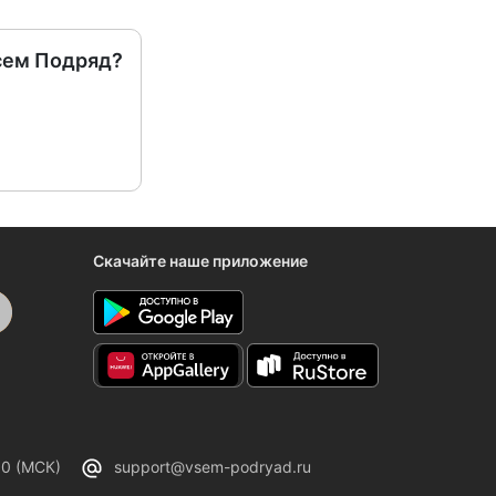
сем Подряд?
Скачайте наше приложение
00 (МСК)
support@vsem-podryad.ru