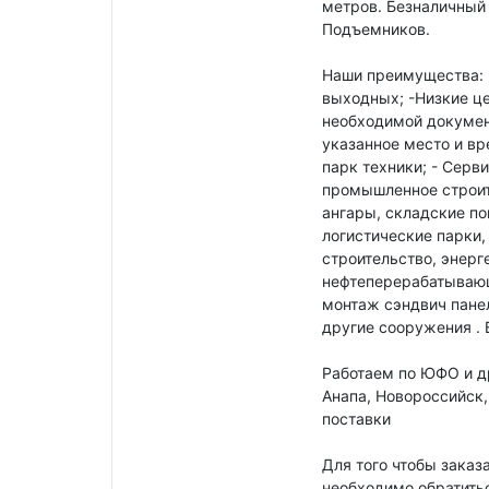
метров. Безналичный 
Подъемников.
Наши преимущества: 
выходных; -Низкие ц
необходимой докумен
указанное место и вр
парк техники; - Сер
промышленное строит
ангары, cкладские п
логистические парки
строительство, энерг
нефтеперерабатывающ
монтаж сэндвич пане
другие сооружения .
Работаем по ЮФО и др
Анапа, Новороссийск,
поставки
Для того чтобы заказ
необходимо обратитьс