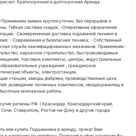
расчет. Краткосрочная и долгосрочная Аренда
-Принимаем заявки круглосуточно, без перерывов и
ены. Гибкая система скидок; -Оперативное оформление
тации; -Своевременная доставка подъемной техники в
емя; - Современная и безопасная техника; - Собственный
висная служба квалифицированных механиков. Применение :
ельство, каркасное строительство, быстровозводимые
омещения, торговые комплексы, центры, индустриальные
, образовательные учреждения , гражданское
етические объекты, электростанции,
ие станции, заводы,фабрики, производственные цеха,
лей ,возведение тепличных комплексов, овощехранилищ и
 Высотные монтажные работы .
угие регионы РФ. ( Краснодар, Краснодарский край,
 Cочи, Cтаврополь, Ростов-на-Дону и другие города
ать или купить Подъемники в аренду, прокат Вам
я в компанию по телефону. Позвонив в офис компании Вы