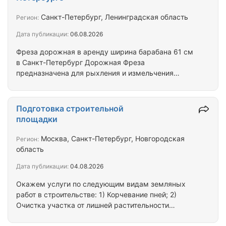
кровельные и отделочные работы. Косметический
ремонт: фасадов зданий, валка деревьев,
Санкт-Петербург, Ленинградская область
Регион:
герметизация швов, монтажные работы.
Дата публикации:
06.08.2026
Фреза дорожная в аренду ширина барабана 61 см
в Санкт-Петербург Дорожная Фреза
предназначена для рыхления и измельчения
грунта, асфальтовых и бетонных дорожных
покрытий. Смена от 32000 рублей (8 часов) У нас
только опытные, вежливые, и приветливые
Подготовка строительной
машинисты. Аренда осуществляется на
площадки
необходимый Вам период. По всем интересующим
Вас вопросам, и по поводу цены, и оплаты
Москва, Санкт-Петербург, Новгородская
Регион:
обращайтесь по контактному номеру телефона,
область
который вы найдете на нашем сайте. Работа 24
Дата публикации:
04.08.2026
часа в сутки, без праздников, и…
Окажем услуги по следующим видам земляных
работ в строительстве: 1) Корчевание пней; 2)
Очистка участка от лишней растительности
(удаление сорняков и кустарников); 3) Демонтаж