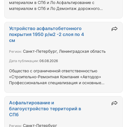
материалом в СПб и Ло Асфальтирование с
материалом в СПб и Ло Демонтаж дорожного
покрытия в СПб и Ло Нанесение дорожной
разметки с материалом в СПб и Ло Отсыпка дорог
с материалом в СПб и Ло Реконструкция дорог в
Устройство асфальтобетонного
СПб и Ло Ремонт асфальта в СПб и Ло Ремонт
покрытия 1950 р/м2 -2 слоя по 4
дорог в СПб и Ло Строительство дорог в СПб и Ло
см
Укладка асфальта цена за м2 с материалом в СПб
и Ло Укладка брусчатки с материалом в СПб и Ло
Санкт-Петербург, Ленинградская область
Регион:
Укладка плитки тротуарной с материалом в…
Дата публикации:
06.08.2026
Общество с ограниченной ответственностью
«Строительно-Ремонтная Компания «Автодор»
Профессиональная специализация и основные
виды деятельности. Направляем Вам, на
рассмотрение коммерческое предложение по
устройству асфальтобетонного покрытия.
Асфальтирование и
Строительная компания ООО «СРК «Автодор»
благоустройство территорий в
предлагает Вам услуги по выполнению всего
СПб
комплекса следующих работ: новое
строительство, реконструкция, капитальный и
Санкт-Петербург
Регион: