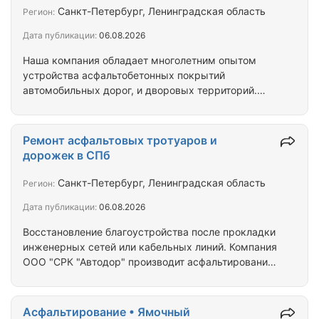
асфальтобетонных покрытий автомобильных
Санкт-Петербург, Ленинградская область
Регион:
дорог, и дворовых территорий. Благоустройство
Дата публикации:
06.08.2026
территорий: устройство проездов,…
Наша компания обладает многолетним опытом
устройства асфальтобетонных покрытий
автомобильных дорог, и дворовых территорий.
Выполняем работы по комплексному
благоустройству территорий, площадок, и
пешеходных дорожек, озеленение,
Ремонт асфальтовых тротуаров и
восстановление газонов, мощение тротуарной
дорожек в СПб
плиткой. Работая с нами, Вы выбираете опытных
специалистов имеющих многолетний опыт работы
Санкт-Петербург, Ленинградская область
Регион:
по ремонту, восстановлению, и укладке нового
Дата публикации:
06.08.2026
асфальта – комплексному благоустройству
территорий в г. Санкт-Петербурге и
Восстановление благоустройства после прокладки
Ленинградской…
инженерных сетей или кабельных линий. Компания
ООО "СРК "Автодор" производит асфальтирование
как крупных объектов, так и небольших объемов
работ (разрытия после прокладки коммуникаций,
устройство тротуаров, пандусов, асфальтирование
Асфальтирование • Ямочный