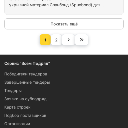
укрывной материал Спанбонд (Spunbond) для
сельского хозяйства, питомников, теплиц, садовых
центров и фермерских хозяйств. В наличии
несколько размеров и плотностей. Возможна
Показать ещё
отгрузка от 5 рулонов. Укрывной материал белый
cпанбонд 50гр/м2 (3,2*150м) 480м2 Укрывной
1
2
материал белый cпанбонд 60гр/м2 (1,6*150м)
240м2 Укрывной материал белый cпанбонд 60гр/
м2 (3,2*150м) 480м2 Укрывной материал белый
спанбонд 17гр/м2…
Сервис "Всем Подряд"
Победители тендеров
Завершенные тендеры
Тендеры
Заявки на субподряд
Карта строек
Подбор поставщиков
Организации