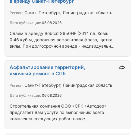
в аренду Санкт-Петербург
заказе спецтехники не менее чем на 1 смену (1
смена = 8 мото/часов), при условии, что
Санкт-Петербург, Ленинградская область
Регион:
доставляют технику на объект и забирают с
Дата публикации:
06.08.2026
объекта, наши тралы. Наша компания предлагает
оптимальные цены на…
Сдаем в аренду Bobcat S650HF (2014 г.в. Ковш
0.46 куб.м, дорожная асфальтовая фреза, щетка,
вилы. При долгосрочной аренде - индивидуальные
условия. Грузоподъемность 1230 кг, высота
подъема - 3350 мм. В стоимость аренды
включены услуги операторов, и заправка
Асфальтирование территорий,
топливом. Арендовать Bobcat в СПб всего за 1 350
ямочный ремонт в СПб
руб/час / Сдам в аренду мини-погрузчик BOBCAT в
Санкт-Петербурге и Ленинградской области
Санкт-Петербург, Ленинградская область
Регион:
Сдаем в аренду мини погрузчик bobcat S650,
Дата публикации:
06.08.2026
возможна установка гидромолота, вил и щетки.
Опытный…
Строительная компания ООО «СРК «Автодор»
предлагает Вам услуги по выполнению всего
комплекса следующих работ: новое
строительство, реконструкция, капитальный и
текущий ремонты асфальтобетонных покрытий