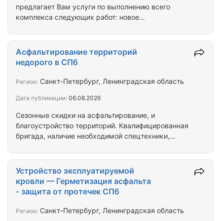
предлагает Вам услуги по выполнению всего
комплекса следующих работ: новое
строительство, реконструкция, капитальный, и
текущий ремонты асфальтобетонных покрытий
автомобильных дорог, и дворовых территорий.
Асфальтирование территорий
Благоустройство территорий: устройство
недорого в СПб
проездов, пешеходных дорожек и площадок из
асфальтобетонных смесей, тротуарной плитки и
Санкт-Петербург, Ленинградская область
Регион:
гранитного отсева; устройство открытых
Дата публикации:
06.08.2026
спортивных сооружений; озеленение территорий
(устройство газонов, посадка кустарников,…
Сезонные скидки на асфальтирование, и
благоустройство территорий. Квалифицированная
бригада, наличие необходимой спецтехники,
демократичные цены. ООО «СРК «Автодор»
свыше 10 лет занимается асфальтированием, и
благоустройством территорий в Санкт-
Устройство эксплуатируемой
Петербурге, и Ленинградской области. У нас
кровли — Герметизация асфальта
работают только квалифицированные специалисты
- защита от протечек СПб
с подтвержденным опытом. Получите высокое
качество за приемлемую цену. Посредникам
Санкт-Петербург, Ленинградская область
Регион:
процент - Заказчикам скидка.