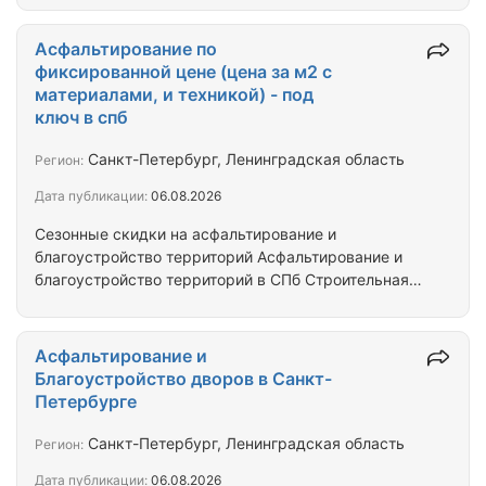
направлений деятельности нашей компании. У нас
огромный опыт работы, и выгодные условия для
Асфальтирование по
клиентов.
фиксированной цене (цена за м2 с
материалами, и техникой) - под
ключ в спб
Санкт-Петербург, Ленинградская область
Регион:
Дата публикации:
06.08.2026
Сезонные скидки на асфальтирование и
благоустройство территорий Асфальтирование и
благоустройство территорий в СПб Строительная
компания ООО «СРК «Автодор» предлагает Вам
услуги по выполнению всего комплекса
следующих работ: новое строительство,
Асфальтирование и
реконструкция, капитальный, и текущий ремонты
Благоустройство дворов в Санкт-
асфальтобетонных покрытий автомобильных
Петербурге
дорог, и дворовых территорий. Благоустройство
территорий: устройство проездов, пешеходных
Санкт-Петербург, Ленинградская область
Регион:
дорожек и площадок из асфальтобетонных
Дата публикации:
06.08.2026
смесей, установка бортовых камней,…