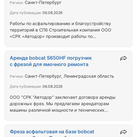
большие площади. Санкт-Петербург
Санкт-Петербург
Регион:
Дата публикации:
06.08.2026
Работы по асфальтированию и благоустройству
территорий в СПб Строительная компания ООО
«СРК «Автодор» производит работы по
асфальтированию дорог, ремонту дорожного
покрытия, укладки тротуарной плитки, установки
дорожного бортового (бордюрного) камня,
Аренда bobcat S650HF погрузчик
укладки дорожной плитки, озеленению
с фрезой для ямочного ремонта
территорий, устройство газонов, а также
производит работы по наружным сетям,
Санкт-Петербург, Ленинградская область
Регион:
водоканал, канализация, в г СПб и ЛО.
Дата публикации:
06.08.2026
Квалифицированная бригада, наличие
необходимой спец техники. Гарантия
ООО "СРК "Автодор" заключает договора аренды
качественного выполнения…
дорожных фрез. Мы предлагаем арендаторам
машины различной мощности и технических
данных. Аренда дорожной (асфальтовой) фрезы
позволит ускорить ремонтные работы, оперативно
снять старый слой покрытия при укладке
Фреза асфальтовая на базе bobcat
асфальта. Аренда дорожной фрезы возможна при