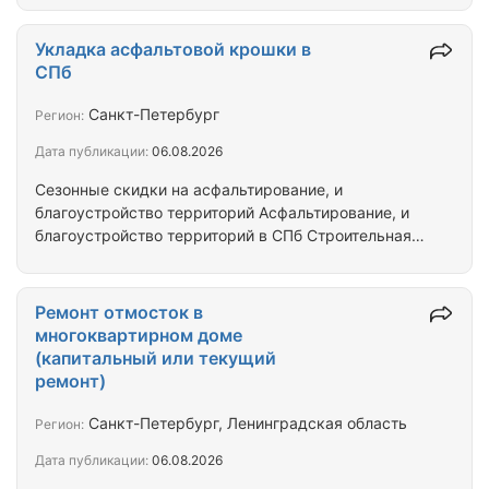
территорий, дворов, стоянок, азс и т.д.), ямочный
ремонт асфальта, укладка тротуарной плитки,
Укладка асфальтовой крошки в
озеленение территорий и многое другое.
СПб
Огромный опыт. Своя дорожно-строительная
техника. Профессиональная бригада. Большинство
Санкт-Петербург
Регион:
известных компаний доверяют нам. 10 лет
Дата публикации:
06.08.2026
безупречной работы на рынке дорожно-
строительных услуг.…
Сезонные скидки на асфальтирование, и
благоустройство территорий Асфальтирование, и
благоустройство территорий в СПб Строительная
компания ООО «СРК «Автодор» предлагает Вам
услуги по выполнению всего комплекса
следующих работ: новое строительство,
Ремонт отмосток в
реконструкция, капитальный, и текущий ремонты
многоквартирном доме
асфальтобетонных покрытий автомобильных
(капитальный или текущий
дорог, и дворовых территорий. Благоустройство
ремонт)
территорий: устройство проездов, пешеходных
дорожек, и площадок из асфальтобетонных
Санкт-Петербург, Ленинградская область
Регион:
смесей, установка бортовых…
Дата публикации:
06.08.2026