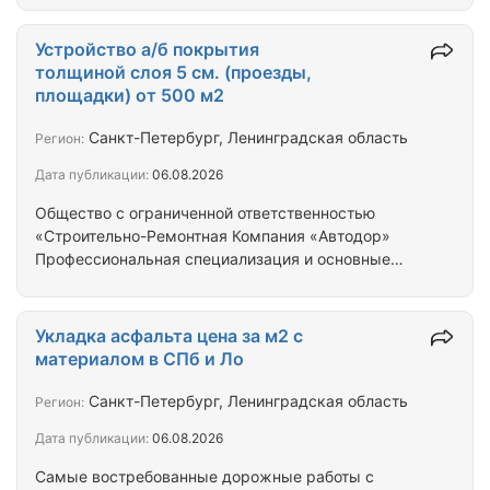
необходимой спецтехники, демократичные цены.
ООО «СРК «Автодор» свыше 10 лет занимается
Устройство а/б покрытия
асфальтированием, и благоустройством
толщиной слоя 5 см. (проезды,
территорий в Санкт-Петербурге, и Ленинградской
площадки) от 500 м2
области. У нас работают только
квалифицированные специалисты с
Санкт-Петербург, Ленинградская область
Регион:
подтвержденным опытом. Получите высокое
Дата публикации:
06.08.2026
качество за приемлемую цену. Посредникам
процент - Заказчикам…
Общество с ограниченной ответственностью
«Строительно-Ремонтная Компания «Автодор»
Профессиональная специализация и основные
виды деятельности. Устройство асфальтобетонного
покрытия слой h=0,07 м асфальтобетонная смесь
крупнозернистая пористая тип Б марки 1
Укладка асфальта цена за м2 с
асфальтоукладчиками импортного производства
материалом в СПб и Ло
типа Асфальтоукладчиков «vogele» средних
типоразмеров при ширине укладки до 6м. (нижний
Санкт-Петербург, Ленинградская область
Регион:
слой). Устройство асфальтобетонного покрытия
Дата публикации:
06.08.2026
слой h=0,05 м асфальтобетонная смесь
мелкозернистая плотная…
Самые востребованные дорожные работы с