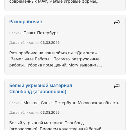
современных МАФ, малые игровые формы,
оборудование детских игровых площадок: горки,
домики для детей, песочницы, карусели, качалки
на пружине, балансиры, качели, турники и
Разнорабочие.
элементы для лазания, игровые комплексы,
спортивные, скамейки, урны. Игровые комплексы
Санкт-Петербург
Регион:
имеют очень устойчивую конструкцию, их можно
Дата публикации:
03.08.2026
устанавливать на любой поверхности: как в
парках, преддомовых территориях, так и на
Разнорабочие на ваши объекты. -Демонтаж.
дачных участках. Вся продукция…
-Земельные Работы. -Погрузо-разгрузочные
работы. -Уборка помещений. Могу выводить
бригады от 25+ человек на постоянной основе. Все
ребята молодые, граждане рф, физически
способные, без короны на голове и перегара.
Белый укрывной материал
Информацию воспринимают с первого раза.
Спанбонд (агроволокно)
Москва, Санкт-Петербург, Московская область
Регион:
Дата публикации:
03.08.2026
Белый укрывной материал Спанбонд
(агроволокно). Продаем качественный белый