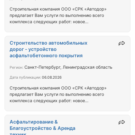
Строительная компания ООО «СРК «Автодор»
предлагает Вам услуги по выполнению всего
комплекса следующих работ: новое
строительство, реконструкция, капитальный и
текущий ремонты асфальтобетонных покрытий
автомобильных дорог и дворовых территорий.
Строительство автомобильных
Благоустройство территорий: асфальтирование
дорог - устройство
и устройство проездов, пешеходных дорожек и
асфальтобетонного покрытия
площадок из асфальтобетонных смесей, отсыпка
установка бортовых камней, укладка тротуарной
Санкт-Петербург, Ленинградская область
Регион:
плитки, укладка бетонной газонной решетки
Дата публикации:
06.08.2026
(Экопарковка), устройство…
Строительная компания ООО «СРК «Автодор»
предлагает Вам услуги по выполнению всего
комплекса следующих работ: новое
строительство, реконструкция, капитальный и
текущий ремонты асфальтобетонных покрытий
автомобильных дорог и дворовых территорий.
Асфальтирование &
Благоустройство территорий: устройство
Благоустройство & Аренда
проездов, пешеходных дорожек и площадок из
техник