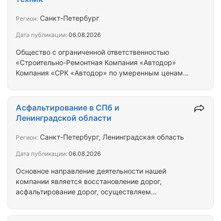
асфальтобетонных смесей, отсыпка установка
бортовых камней, укладка тротуарной плитки,
Санкт-Петербург
Регион:
укладка бетонной газонной решетки
Дата публикации:
06.08.2026
(Экопарковка), устройство дорожек из
гранитного…
Общество с ограниченной ответственностью
«Строительно-Ремонтная Компания «Автодор»
Компания «СРК «Автодор» по умеренным ценам
устроит покрытия дворов, дорог и площадок,
выполнив все работы, необходимые для нанесения
асфальтового покрытия: • подготовительные
Асфальтирование в СПб и
работы перед асфальтированием, включая уборку,
Ленинградской области
и очистку строительной площадки - проведение
геодезической разбивки; • демонтирование
Санкт-Петербург, Ленинградская область
Регион:
старого асфальтового или бетонного покрытия; •
Дата публикации:
06.08.2026
устранение старого покрытия асфальтового или
бетонного…
Основное направление деятельности нашей
компании является восстановление дорог,
асфальтирование дорог, осуществляем
строительство дорог и площадок на территории
заводов, фабрик, торговых и складских