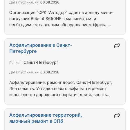
Дата публикации:
06.08.2026
технических работников и рабочих позволяет
выполнять заявленные виды работ быстро и с…
Организация "СРК "Автодор" сдает в аренду мини-
погрузчик Bobcat S650HF с машинистом, и
необходимым навесным оборудованием (фреза,
ковш, щётка, вилы). Минимальная рабочая смена 8
часов. Оплата наличный, и безналичный расчёт.
Все оборудование новое. Опытный машинист.
Асфальтирование в Санкт-
Звоните, договоримся. (цена указана за 1 час
Петербурге
работы фрезы при оплате по безналичному
расчёту 3500 руб). Доставка эвакуатором
Санкт-Петербург
Регион:
рассчитывается отдельно (ориентировочно 4000
Дата публикации:
06.08.2026
рублей за ходку в одну сторону, и соответственно
обратно…
Асфальтирование, ремонт дорог. Санкт-Петербург,
Лен область. Укладка нового асфальта и ремонт
изношенного дорожного покрытия деятельность
нашего предприятия. Качественно, и в короткие
сроки проведем дорожные работы по
восстановлению старого асфальтового покрытия
Асфальтирование территорий,
или укладку нового дорожного полотна.
ямочный ремонт в СПб
Асфальтируем как небольшие участки, так и