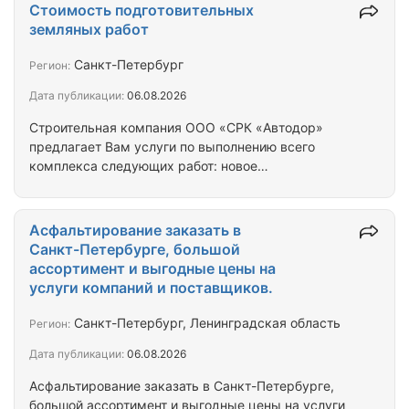
комплексах, а также укладка асфальта внутри
Стоимость подготовительных
складских помещений. Строительство и
земляных работ
асфальтирование стоянок под грузового и
легкового автотранспорта и асфальтировка внутри
Санкт-Петербург
Регион:
гаражных комплексах. Дорожные работы,
Дата публикации:
06.08.2026
восстановление дорог география деятельности
компании СПб и Ло
Строительная компания ООО «СРК «Автодор»
предлагает Вам услуги по выполнению всего
комплекса следующих работ: новое
строительство, реконструкция, капитальный и
текущий ремонты асфальтобетонных покрытий
автомобильных дорог и дворовых территорий,
Асфальтирование заказать в
благоустройство площадок, и пешеходных
Санкт-Петербурге, большой
дорожек, озеленение, восстановление газонов,
ассортимент и выгодные цены на
кровельные и отделочные работы. Косметический
услуги компаний и поставщиков.
ремонт: фасадов зданий, валка деревьев,
герметизация швов, монтажные работы.
Санкт-Петербург, Ленинградская область
Регион:
Обустройство земляного корыта с проведением…
Дата публикации:
06.08.2026
Асфальтирование заказать в Санкт-Петербурге,
большой ассортимент и выгодные цены на услуги