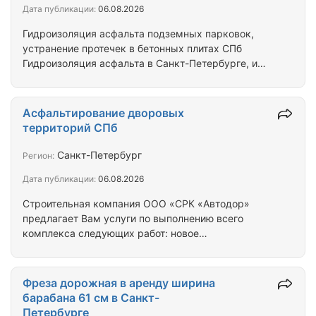
Дата публикации:
06.08.2026
Гидроизоляция асфальта подземных парковок,
устранение протечек в бетонных плитах СПб
Гидроизоляция асфальта в Санкт-Петербурге, и
Ленинградской области. Гидроизоляция асфальта -
что это такое? Как такого понятие гидроизоляции
асфальта не существует. Само слово
Асфальтирование дворовых
гидроизоляция подразумевает предотвращение
территорий СПб
попадание влаги из вне в структуру поверхности.
Асфальт, как известно, является финишным
Санкт-Петербург
Регион:
покрытием и несет функцию слоя износа, которую
Дата публикации:
06.08.2026
периодически необходимо обслуживать
ремонтировать и…
Строительная компания ООО «СРК «Автодор»
предлагает Вам услуги по выполнению всего
комплекса следующих работ: новое
строительство, реконструкция, капитальный и
текущий ремонты асфальтобетонных покрытий
автомобильных дорог и дворовых территорий,
Фреза дорожная в аренду ширина
благоустройство площадок и пешеходных
барабана 61 см в Санкт-
дорожек, озеленение, восстановление газонов,
Петербурге