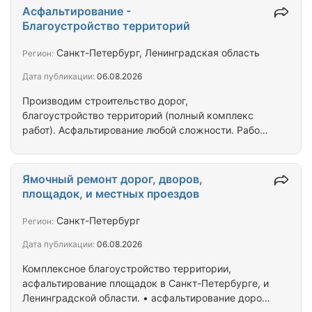
автомобильных дорог и дворовых территорий.
Асфальтирование -
Благоустройство территорий: устройство
Благоустройство территорий
проездов, пешеходных дорожек и площадок из
асфальтобетонных смесей, отсыпка установка
Санкт-Петербург, Ленинградская область
Регион:
бортовых камней, укладка тротуарной плитки,
Дата публикации:
06.08.2026
укладка бетонной газонной решетки
(Экопарковка), устройство дорожек из
Производим строительство дорог,
гранитного…
благоустройство территорий (полный комплекс
работ). Асфальтирование любой сложности. Работа
по договору подряда или субподряда. Свой парк
техники, наше СРО (все допуски) и колоссальный
опыт работы. Индивидуальный подход к каждому
Ямочный ремонт дорог, дворов,
объекту строительства. Асфальтирование и
площадок, и местных проездов
благоустройство территорий в Санкт-Петербурге -
отзывы, фото, телефоны, адреса с рейтингом,
Санкт-Петербург
Регион:
отзывами и фотографиями. Адреса, телефоны,
Дата публикации:
06.08.2026
часы работы, схема проезда. Асфальтирование -…
Комплексное благоустройство территории,
асфальтирование площадок в Санкт-Петербурге, и
Ленинградской области. • асфальтирование дорог,