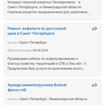
Укладка газонной решетки (Экопарковка) - в
Санкт-Петербурге, и Ленинградской области.
Газонная решетка предназначена для укрепления
грунта и защиты корневой системы газона.
Использование газонных решеток для создания
экологических паркингов становится все более
Ремонт асфальта по доступной
популярным, особенно распространены
цене в Санкт Петербурге
экопарковки в крупных городах и мегаполисах.
Такие "зеленые" парковки не только красиво и
Санкт-Петербург
Регион:
стильно смотрятся, но и, что более важно,
Дата публикации:
06.08.2026
улучшают состояние окружающей среды. Укладка
газонной решетки…
Производим работы по асфальтированию и
благоустройству территорий в СПБ и Лен.обл. 1)
Предлагаем Вам услуги по выполнению всего
комплекса следующих работ: новое
строительство, реконструкция, капитальный и
текущий ремонты асфальтобетонных покрытий
Аренда минипогрузчика Bobcat
автомобильных дорог и дворовых территорий,
фреза спб
благоустройство площадок и пешеходных
дорожек, озеленение, восстановление газонов. 2)
Санкт-Петербург, Ленинградская область
Регион:
Квалифицированный состав инженерно-