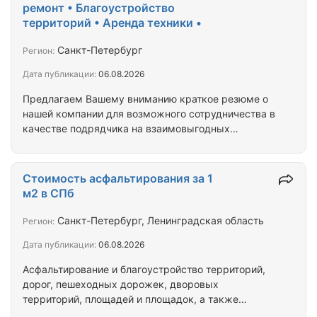
проезжей части. Выполнение сложных и трудных
ремонт • Благоустройство
робот, копание котлованов, траншей, прокладка
территорий • Аренда техники •
кабеля и канализации. Очистка территорий после
демонтажа, вывоз, вертикальная планировка.
Санкт-Петербург
Регион:
Асфальтирование дорог любой сложности,…
Дата публикации:
06.08.2026
Предлагаем Вашему вниманию краткое резюме о
нашей компании для возможного сотрудничества в
качестве подрядчика на взаимовыгодных
условиях. Строительная компания ООО«СРК
«Автодор» предлагает свои услуги по выполнению
всего комплекса следующих работ: 
Стоимость асфальтирования за 1
Строительство и ремонт дорог, и дорожных
м2 в СПб
сооружений  Комплексное благоустройство, и
асфальтирование территории  Ямочный ремонт
Санкт-Петербург, Ленинградская область
Регион:
асфальтобетонного покрытия  Мощение из плитки,
Дата публикации:
06.08.2026
и природного камня  Озеленение, ландшафтный
дизайн  Устройство…
Асфальтирование и благоустройство территорий,
дорог, пешеходных дорожек, дворовых
территорий, площадей и площадок, а также
парковок в Санкт-Петербурге – одно из основных