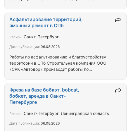
Предлагаем полный комплекс услуг по ремонту
дорог, и любым дорожным работам - Комплексное
благоустройство, и асфальтирование территорий.
Асфальтирование территорий,
Строительная компания ООО «СРК «Автодор»
ямочный ремонт в СПб
предлагает Вам услуги по выполнению всего
комплекса следующих работ: новое
Санкт-Петербург
Регион:
строительство, реконструкция, капитальный и
Дата публикации:
06.08.2026
текущий ремонты асфальтобетонных покрытий
автомобильных дорог, и…
Работы по асфальтированию и благоустройству
территорий в СПб Строительная компания ООО
«СРК «Автодор» производит работы по
асфальтированию дорог, ремонту дорожного
покрытия, укладки тротуарной плитки, установки
дорожного бортового (бордюрного) камня,
Фреза на базе бобкэт, bobcat,
укладки дорожной плитки, озеленению
бобкет, аренда в Санкт-
территорий, устройство газонов, а также
Петербурге
производит работы по наружным сетям,
водоканал, канализация, в г СПб и ЛО.
Санкт-Петербург, Ленинградская область
Регион:
Квалифицированная бригада, наличие
Дата публикации:
06.08.2026
необходимой спец техники. Гарантия
качественного выполнения…