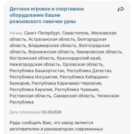
старых построек; 4) Вывоз и перемещение грунта;
5) Выравнивание рельефа; 6) Копка траншей и
Детское игровое и спортивное
котлованов под фундамент, канализацию,
оборудование башни
водопровод и другие коммуникации; 7) Засыпка
рожновского лавочки урны
фундамента, траншей и котлованов. Готовы к
долгосрочному сотрудничеству.
Санкт-Петербург, Севастополь, Московская
Регион:
область, Астраханская область, Белгородская
область, Владимирская область, Волгоградская
область, Воронежская область, Кемеровская область,
Костромская область, Краснодарский край,
Нижегородская область, Орловская область,
Республика Башкортостан, Республика Дагестан,
Республика Ингушетия, Республика Кабардино-
Балкария, Республика Карачаево-Черкесия,
Республика Карелия, Республика Чувашия,
Ростовская область, Самарская область, Чеченская
Республика
Дата публикации:
03.08.2026
Рады сообщить Вам, что завод является
изготовителем и реализатором современных