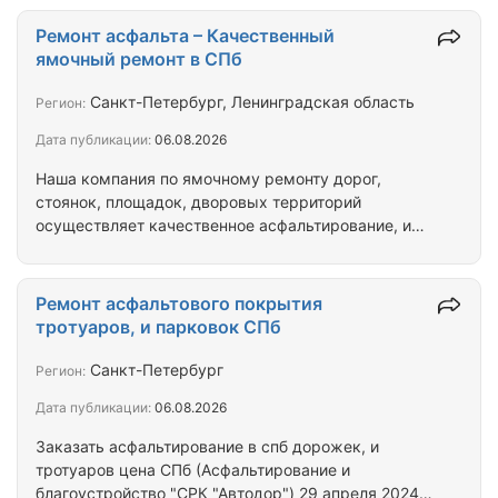
текущий ремонты асфальтобетонных покрытий
автомобильных дорог и дворовых территорий.
Ремонт асфальта – Качественный
Благоустройство территорий: асфальтирование
ямочный ремонт в СПб
и устройство проездов, пешеходных дорожек и
площадок из асфальтобетонных смесей, отсыпка
Санкт-Петербург, Ленинградская область
Регион:
установка бортовых камней, укладка тротуарной
Дата публикации:
06.08.2026
плитки, укладка бетонной газонной решетки
(Экопарковка), устройство дорожек…
Наша компания по ямочному ремонту дорог,
стоянок, площадок, дворовых территорий
осуществляет качественное асфальтирование, и
благоустройство по Санкт-Петербургу, и
Ленинградской области. Ремонт асфальтового
покрытия срочно. А также укладка бортовых
Ремонт асфальтового покрытия
камней, устройство тротуаров, и отмосток,
тротуаров, и парковок СПб
мощение тротуарной плитки недорого по С-
Петербургу, и Ло.
Санкт-Петербург
Регион:
Дата публикации:
06.08.2026
Заказать асфальтирование в спб дорожек, и
тротуаров цена СПб (Асфальтирование и
благоустройство "СРК "Автодор") 29 апреля 2024г