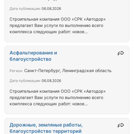
текущий ремонты асфальтобетонных покрытий
Дата публикации:
06.08.2026
автомобильных дорог и дворовых территорий.…
Строительная компания ООО «СРК «Автодор»
предлагает Вам услуги по выполнению всего
комплекса следующих работ: новое
строительство, реконструкция, капитальный и
текущий ремонты асфальтобетонных покрытий
автомобильных дорог и дворовых территорий.
Асфальтирование и
Благоустройство территорий: асфальтирование
благоустройство
и устройство проездов, пешеходных дорожек и
площадок из асфальтобетонных смесей, отсыпка
Санкт-Петербург, Ленинградская область
Регион:
установка бортовых камней, укладка тротуарной
Дата публикации:
06.08.2026
плитки, укладка бетонной газонной решетки
(Экопарковка), устройство дорожек…
Строительная компания ООО «СРК «Автодор»
предлагает Вам услуги по выполнению всего
комплекса следующих работ: новое
строительство, реконструкция, капитальный и
текущий ремонты асфальтобетонных покрытий
автомобильных дорог и дворовых территорий.
Дорожные, земляные работы,
Благоустройство территорий: асфальтирование
благоустройство территорий