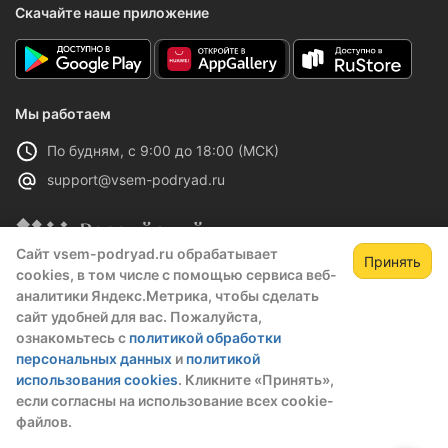
Скачайте наше приложение
Мы работаем
По будням, с 9:00 до 18:00 (МСК)
support@vsem-podryad.ru
Сайт vsem-podryad.ru обрабатывает
Принять
cookies, в том числе с помощью сервиса веб-
Платформа Всем Подряд включена в реестр
аналитики Яндекс.Метрика, чтобы сделать
отечественного ПО
сайт удобней для вас. Пожалуйста,
Реестровая запись №32021 от 06.02.2026
ознакомьтесь с
политикой обработки
персональных данных
и
политикой
использования cookies
. Кликните «Принять»,
Политика конфиденциальности
если согласны на использование всех cookie-
Оферта
файлов.
О компании