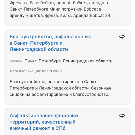
Фреза на базе бобкэт, bobcat, бобкет, аренда в
Санкт-Петербурге Мини погрузчик Bobcat в
аренду + щётка, фреза, вилы. Аренда Bobcat 24
000 руб./ 8 часов, Доставка оплачивается
Заказчиком в две стороны, до объекта, и с
объекта до базы. Всегда в наличии * Низкие цены *
Благоустройство, асфальтировка
Опыт аренды 15 лет * Большой выбор техники *
в Санкт-Петербурге и
Аренда дорожной фрезы от собственника в Санкт-
Ленинградской области
Петербурге Техника «Бобкэт» функционально, и
конструктивно надежна, мобильна, и маневренна.
Санкт-Петербург, Ленинградская область
Регион:
Опытный машинист. Работаем как в…
Дата публикации:
06.08.2026
Благоустройство, асфальтировка в Санкт-
Петербурге и Ленинградской области. Сезонные
скидки на асфальтирование и благоустройство
территорий в СПб Асфальтирование и
благоустройство территорий в СПб Строительная
компания ООО «СРК «Автодор» предлагает Вам
Асфальтирование дворовых
услуги по выполнению всего комплекса
территорий, качественный
следующих работ: новое строительство,
ямочный ремонт в СПб
реконструкция, капитальный, и текущий ремонты