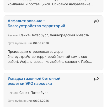
компаний, и поставщиков. Основное направление
деятельности нашей компании является
восстановление дорог, асфальтирование дорог,
осуществляем строительство дорог и площадок на
Асфальтирование -
территории заводов, фабрик, торговых и
Благоустройство территорий
складских комплексах, а также укладка асфальта
внутри складских помещений. Строительство и
Санкт-Петербург, Ленинградская область
Регион:
асфальтирование стоянок под грузового и
Дата публикации:
06.08.2026
легкового автотранспорта и асфальтировка внутри
гаражных…
Производим строительство дорог,
благоустройство территорий (полный комплекс
работ). Асфальтирование любой сложности. Работа
по договору подряда или субподряда. Свой парк
техники, наше СРО (все допуски) и колоссальный
опыт работы. Индивидуальный подход к каждому
Укладка газонной бетонной
объекту строительства. Асфальтирование и
решетки ЭКО парковка
благоустройство территорий в Санкт-Петербурге -
отзывы, фото, телефоны, адреса с рейтингом,
Санкт-Петербург
Регион:
отзывами и фотографиями. Адреса, телефоны,
Дата публикации:
06.08.2026
часы работы, схема проезда. Асфальтирование -…