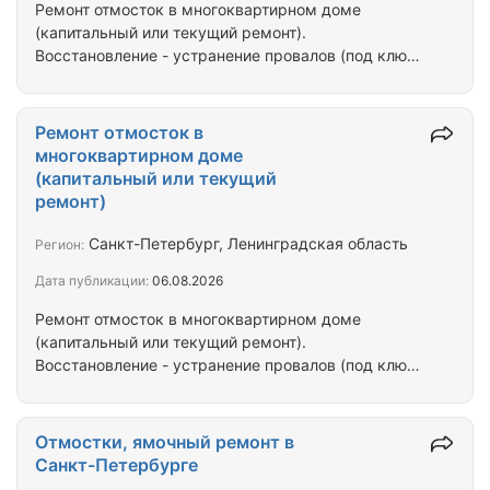
Ремонт отмосток в многоквартирном доме
(капитальный или текущий ремонт).
Восстановление - устранение провалов (под ключ).
Асфальтирование Стоимость в С-Петербурге
Отсыпка основания дорог асфальтобетонным боем
h= 10 см, с уплотнением 130,00 Фрезерование
Ремонт отмосток в
старого асфальтобетонного покрытия толщиной 5
многоквартирном доме
см, с вывозом крошки 40,00 Обработка, и
(капитальный или текущий
проливка битумной эмульсией 30,00 Нарезка швов
ремонт)
в асфальтобетонном или бетонном покрытии
глубиной до 5 см 70,00 Разборка существующего…
Санкт-Петербург, Ленинградская область
Регион:
Дата публикации:
06.08.2026
Ремонт отмосток в многоквартирном доме
(капитальный или текущий ремонт).
Восстановление - устранение провалов (под ключ).
Асфальтирование Стоимость в С-Петербурге
Отсыпка основания дорог асфальтобетонным боем
h= 10 см, с уплотнением 130,00 Фрезерование
Отмостки, ямочный ремонт в
старого асфальтобетонного покрытия толщиной 5
Санкт-Петербурге
см, с вывозом крошки 40,00 Обработка, и