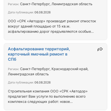
проливка битумной эмульсией 30,00 Нарезка швов
Санкт-Петербург, Ленинградская область
Регион:
в асфальтобетонном или бетонном покрытии
Дата публикации:
06.08.2026
глубиной до 5 см 70,00 Разборка существующего…
ООО «СРК «Автодор» производит ремонт отмосток
вокруг зданий площадью от 15 кв.м.
асфальтированию дорог предъявляются особые
требования. Покрытие дорожной поверхности
должно быть ровным и однородным, а так же не
перегреваться под воздействием солнечных
Асфальтирование территорий,
лучей. Многое зависит, и от материалов, которые
карточный ямочный ремонт в
используются при асфальтировании дорог,
СПб
поскольку скорость разрушения дорожного
покрытия напрямую зависит от их вида и качества.
Санкт-Петербург, Краснодарский край,
Регион:
Быстрое, качественное асфальтирование дорог -
Ленинградская область
наша прямая задача, и…
Дата публикации:
06.08.2026
Строительная компания ООО «СРК «Автодор»
предлагает Вам услуги по выполнению всего
комплекса следующих работ: новое
строительство, реконструкция, капитальный и