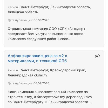
и устройство проездов, пешеходных дорожек и
площадок из асфальтобетонных смесей, отсыпка
Санкт-Петербург, Ленинградская область,
Регион:
установка бортовых камней, укладка тротуарной
Липецкая область
плитки, укладка бетонной газонной решетки
Дата публикации:
06.08.2026
(Экопарковка), устройство дорожек…
Строительная компания ООО «СРК «Автодор»
предлагает Вам услуги по выполнению всего
комплекса следующих работ: новое
строительство, реконструкция, капитальный и
текущий ремонты асфальтобетонных покрытий
автомобильных дорог и дворовых территорий.
Асфальтирование цена за м2 с
Благоустройство территорий: асфальтирование
материалами, и техникой СПб
и устройство проездов, пешеходных дорожек и
площадок из асфальтобетонных смесей, отсыпка
Санкт-Петербург, Краснодарский край,
Регион:
установка бортовых камней, укладка тротуарной
Ленинградская область
плитки, укладка бетонной газонной решетки
Дата публикации:
06.08.2026
(Экопарковка), устройство…
Наша компания выполняет полный комплекс по
строительству, и благоустройству дорог под ключ
по Санкт-Петербургу, и Ленинградской области. В
услуги входит: (асфальтирование дорог,