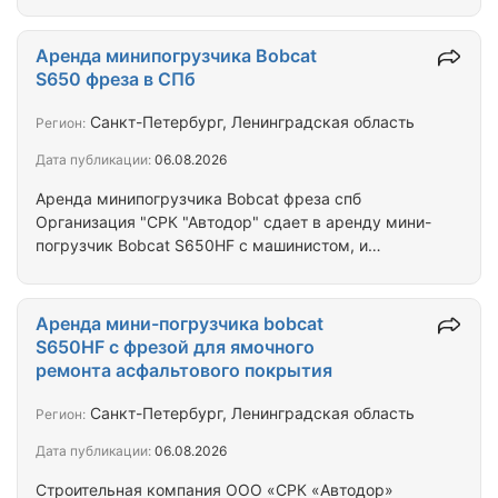
и тротуаров; • мощение тротуарной плиткой в
широкой цветовой гамме; • создание пешеходных
дорожек, и площадок; • устройство проездов; •
Аренда минипогрузчика Bobcat
создание парковочных площадок; • устройство
S650 фреза в СПб
дренажных, и канализационных систем; •
строительство колодцев; • устройство газонов, и
Санкт-Петербург, Ленинградская область
Регион:
клумб; • установка ограждений, декоративных
Дата публикации:
06.08.2026
оград и заборов; • установка бордюрного…
Аренда минипогрузчика Bobcat фреза спб
Организация "СРК "Автодор" сдает в аренду мини-
погрузчик Bobcat S650HF с машинистом, и
необходимым навесным оборудованием (фреза,
ковш, щётка, вилы). Минимальная рабочая смена 8
часов. Оплата наличный, и безналичный расчёт.
Аренда мини-погрузчика bobcat
Все оборудование новое. Опытный машинист.
S650HF с фрезой для ямочного
Звоните, договоримся. (цена указана за 1 час
ремонта асфальтового покрытия
работы фрезы при оплате по безналичному
расчёту 3750 руб). Доставка эвакуатором
Санкт-Петербург, Ленинградская область
Регион:
рассчитывается отдельно (ориентировочно 4000
Дата публикации:
06.08.2026
рублей за ходку в…
Строительная компания ООО «СРК «Автодор»