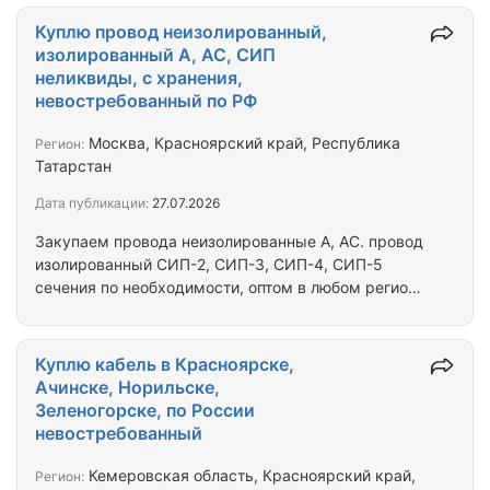
неликвиды, остатки с объектов. от вас
информация: перечень, метражи, года
Куплю провод неизолированный,
производства, исполнение гост или ту, фото
изолированный А, АС, СИП
этикеток. общие фото. город отгрузки. Купим
неликвиды, с хранения,
разный электроизоляционный, изоляционный
невостребованный по РФ
материал. Для связи: почта, ватсап, вайбер,
телеграм
Москва, Красноярский край, Республика
Регион:
Татарстан
Дата публикации:
27.07.2026
Закупаем провода неизолированные А, АС. провод
изолированный СИП-2, СИП-3, СИП-4, СИП-5
сечения по необходимости, оптом в любом регионе
России, вывозим сами. невостребованный,
неликвиды, остатки, излишки с объектов, с
хранения. от вас информация: фото маркировки,
Куплю кабель в Красноярске,
этикетки, сечения, метражи, год, завод, город
Ачинске, Норильске,
отгрузки. Так же закупаем разный
Зеленогорске, по России
электроизоляционный, изоляционный материал.
невостребованный
Для связи: ватсап, телеграм, вайбер, почта
Кемеровская область, Красноярский край,
Регион: