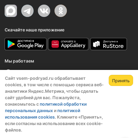
Скачайте наше приложение
Мы работаем
По будням, с 9:00 до 18:00 (МСК)
Сайт vsem-podryad.ru обрабатывает
Принять
support@vsem-podryad.ru
cookies, в том числе с помощью сервиса веб-
аналитики Яндекс.Метрика, чтобы сделать
сайт удобней для вас. Пожалуйста,
ознакомьтесь с
политикой обработки
персональных данных
и
политикой
Платформа Всем Подряд включена в реестр
использования cookies
. Кликните «Принять»,
отечественного ПО
если согласны на использование всех cookie-
Реестровая запись №32021 от 06.02.2026
файлов.