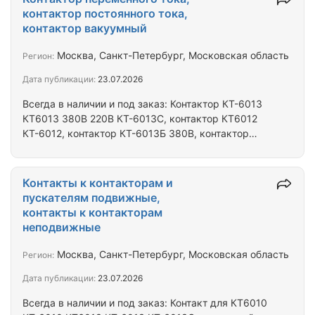
220В, реле РЭВ-822 220В, реле РЭВ-825 220В, реле
контактор постоянного тока,
РЭВ-826 220В, реле РЭВ-827 220В, реле РЭВ-828
контактор вакуумный
220В, реле РЭВ-830, реле РЭВ-881 220В110В, реле
РЭВ-882 220В110В, реле РЭВ-883 220В110В, реле
Москва, Санкт-Петербург, Московская область
Регион:
РЭВ-884 220В 110В, реле…
Дата публикации:
23.07.2026
Всегда в наличии и под заказ: Контактор КТ-6013
КТ6013 380В 220В КТ-6013С, контактор КТ6012
КТ-6012, контактор КТ-6013Б 380В, контактор
КТ6023 КТ-6023 380В 220В КТ-6023С, контактор
КТ-6023Б 380В, контактор КТ6022 КТ-6022,
контактор КТ-6033С, контактор КТ-6043С,
Контакты к контакторам и
контактор КТ-6053С, контактор КТ-6063С,
пускателям подвижные,
контактор КТ6033 КТ-6033 380В 220В, контактор
контакты к контакторам
КТ-6033Б 380В, контактор КТ-6032, контактор
неподвижные
КТ6043 КТ-6043 380В 220В, контактор КТ-6042,
контактор КТ-6043Б 380В, контактор КТ6053
Москва, Санкт-Петербург, Московская область
Регион:
КТ-6053 380В 220В,…
Дата публикации:
23.07.2026
Всегда в наличии и под заказ: Контакт для КТ6010