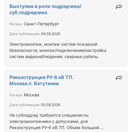
Строящийся жилой дом, полотки не высокие 3,2 м.
Выступим в роли подрядчика/
Требуется проложить: АПС,СОУЭ – в МОПах
суб.подрядчика
кабель в гофре, крепление металл. Можно на
пистолетах СКС,ТВ - по полам на скобы до стяжки
Санкт-Петербург
Регион:
Также есть виды работ на лотки, штробы, гильзы и
Дата публикации:
06.08.2026
т.д. Оконечные устройства обсуждаются в…
Электромонтаж, монтаж систем пожарной
безопасности, монтаж/подключение/настройка
систем видеонаблюдения, сварные работы
Реконструкция РУ-6 кВ ТП.
Москва п. Ватутинки
Москва
Регион:
Дата публикации:
05.08.2026
На субподряд требуются специалисты
электромонтажники с допусками, для
Реконструкция РУ-6 кВ ТП. Объем большой.