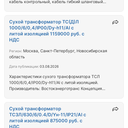
кабель контрольный, кабель гибкий шланговый
различных видов, оптом. Самовывоз. Начатые,
запечатанные барабаны. С хранения, после
монтажа, Неликвиды, невостребованный
Сухой трансформатор ТС(Д)Л
материал, остатки. Любая форма оплаты. Цена
1000/6/0,4/IP00/Dy-h11/Al с
договорная. (Viber, WhatsApp) (Транскаб НППнг HF,
литой изоляцией 1159000 руб. с
пв1, пв3, ввг,кввг, вбшв, кг-хл, пвс, шввп, ас, аабл,
НДС
аашв, асбл, асб2л, мкшв, кабель герда, тппэп,
соббит и другие.)
Москва, Санкт-Петербург, Новосибирская
Регион:
область
Дата публикации:
03.08.2026
Характеристики сухого трансформатора ТСЛ
1000/6/0,4/IP00/Dy-h11/Al с литой изоляцией.
Производитель: Востокэнерготранс Концепция
конструкции: Стержневой Тип: Силовой Вид:
Трехфазный Тип по назначению: Понижающий
Материал обмотки: Алюминий Охлаждение:
Сухой трансформатор
Воздушное AN/AF Степень защиты кожуха: IP00
ТСЗЛ/630/6/0.4/D/Yн-11/IP21/Al с
без кожуха ГОСТ 14254-2015 Схема и группа
литой изоляцией 875000 руб. с
соединения обмоток: Dy-h11 Номинальная
НДС