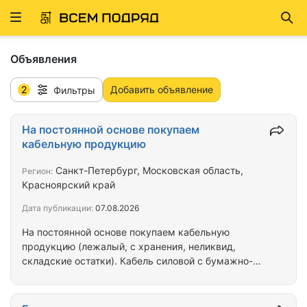
Развернуть
Най
ню
Объявления
2
Добавить объявление
Фильтры
На постоянной основе покупаем
кабельную продукцию
Санкт-Петербург, Московская область,
Регион:
Красноярский край
Дата публикации:
07.08.2026
На постоянной основе покупаем кабельную
продукцию (лежалый, с хранения, неликвид,
складские остатки). Кабель силовой с бумажно-
пропитанной изоляцией - ААБл, ААШв, АСБ, СБл,
СБг, СБШв и др. Кабель силовой с пластмассовой
изоляцией (ВВГ, ВВГнг, ВВГнг-LS, ВБбШв, ВБбШвнг,