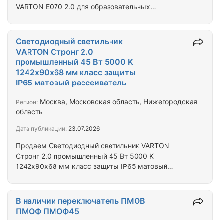
VARTON E070 2.0 для образовательных
учреждений встраиваемый 595х595х50 мм IP40
30 ВТ 4000 K с опаловым рассеивателем V1-E0-
00070-01OPA-4003040 Наличие 102 шт. Гарантия 3
Светодиодный светильник
года.
VARTON Стронг 2.0
промышленный 45 Вт 5000 K
1242х90х68 мм класс защиты
IP65 матовый рассеиватель
Москва, Московская область, Нижегородская
Регион:
область
Дата публикации:
23.07.2026
Продаем Светодиодный светильник VARTON
Стронг 2.0 промышленный 45 Вт 5000 K
1242х90х68 мм класс защиты IP65 матовый
рассеиватель Цена 6500руб. 20шт.
В наличии переключатель ПМОВ
ПМОФ ПМОФ45