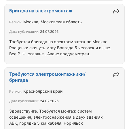
человек) Выполняли комплекс работ на
следующих объектах: ЖК в городе Дзержинский
Бригада на электромонтаж
Магазин Петрович в Немчиновке Кабинеты
МРТ,КТ,РЕНТГЕН в городе Одинцово ЖК Ривер
Москва, Московская область
Регион:
Парк Москва Находимся в поиске подряда/
Дата публикации:
24.07.2026
субподряда по ЭОМ,СС Работаем по договору,при
заключении договора аванс 20-30% от суммы
Требуется бригада на электромонтаж по Москве.
договора Нал/безнал На ИП/ООО
Расценки скинуть могу.Бригада 5 человек и выше.
Все Р. Ф. славяне . Аванс предусмотрен.
Требуются электромонтажники/
бригада
Красноярский край
Регион:
Дата публикации:
24.07.2026
Здравствуйте. Требуется монтаж систем
освещения, электроснабжения в двух зданиях
АБК, порядка 5 км кабеля. Норильск