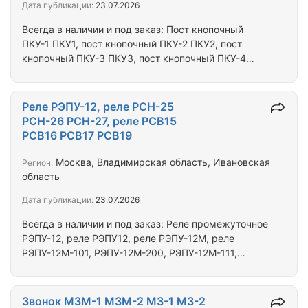
Дата публикации:
23.07.2026
переключатель ПП-45М ПП45М ПП45-М,…
Всегда в наличии и под заказ: Пост кнопочный
ПКУ-1 ПКУ1, пост кнопочный ПКУ-2 ПКУ2, пост
кнопочный ПКУ-3 ПКУ3, пост кнопочный ПКУ-4
ПКУ4, пост кнопочный ПКУ-5 ПКУ5, пост
кнопочный ПКУ-6 ПКУ6, пост кнопочный ПКУ-7
ПКУ7, пост кнопочный ПКУ-8 ПКУ8, пост кнопочный
Реле РЭПУ-12, реле РСН-25
ПКУ-33 ПКУ33. Выключатель кнопка КУ-103201
РСН-26 РСН-27, реле РСВ15
КУ-013201 КУ-012201 КУ-102201 КУ-110161
РСВ16 РСВ17 РСВ19
КУ-110141 КУ-200141 КУ-200151 КУ-200161
КУ-200171 КУ-110111 КУ-110121 КУ-200111
Москва, Владимирская область, Ивановская
Регион:
КУ-200121 КУ-200131 КУ-021101 КУ-111101
область
КУ-021201 КУ-111201 КУ-201101…
Дата публикации:
23.07.2026
Всегда в наличии и под заказ: Реле промежуточное
РЭПУ-12, реле РЭПУ12, реле РЭПУ-12М, реле
РЭПУ-12М-101, РЭПУ-12М-200, РЭПУ-12М-111,
РЭПУ-12М-201, РЭПУ-12М-202, РЭПУ-12М-210 Реле
контроля фаз РСН-25 380В, реле РСН-25М 380В,
реле РСН-26 380В, реле РСН-26М 380В, реле
Звонок МЗМ-1 МЗМ-2 МЗ-1 МЗ-2