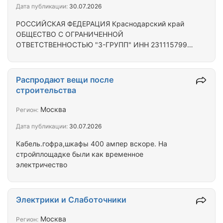
Дата публикации:
30.07.2026
оплаты - аванс перед…
РОССИЙСКАЯ ФЕДЕРАЦИЯ Краснодарский край
ОБЩЕСТВО С ОГРАНИЧЕННОЙ
ОТВЕТСТВЕННОСТЬЮ "З-ГРУПП" ИНН 2311157992
КПП 231101001 Расчетный счет
40702810710001575370 ОГРН/ОГРНИП
1132311006332 Банк АО «ТБанк» БИК банка
Распродают вещи после
044525974 ИНН банка 7710140679
строительства
Корреспондентский счет банка
30101810145250000974 г. Краснодар 2026г.
Москва
Регион:
Информационное письмо ООО «З-Групп»
Дата публикации:
30.07.2026
предлагает выполнение работ (монтажные и
пусконаладочные работы) по системам:
Кабель.гофра,шкафы 400 ампер вскоре. На
1.Пожарная сигнализация и система оповещения
стройплощадке были как временное
и…
электричество
Электрики и Слаботочники
Москва
Регион: