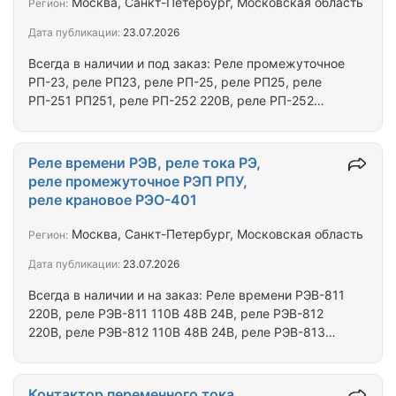
Москва, Санкт-Петербург, Московская область
Регион:
М4264М М-4264М M4265 М-4265 М4265М
Дата публикации:
23.07.2026
М-4265М ЭА 0700…
Всегда в наличии и под заказ: Реле промежуточное
РП-23, реле РП23, реле РП-25, реле РП25, реле
РП-251 РП251, реле РП-252 220В, реле РП-252
110В, реле РП252, реле РП-253 РП253, реле
РП-254 РП254, реле РП-255 РП255, реле РП-256
220В, реле РП-256 100В 127В, реле РП256, реле
Реле времени РЭВ, реле тока РЭ,
РП-321, реле РП-341 РП341, реле РП-361 РП361,
реле промежуточное РЭП РПУ,
реле РП-362 РП362, реле РП-8 220В РП8, реле
реле крановое РЭО-401
РП-9 220В РП9, реле РП-11 220В РП11, реле РП-12
220В РП12, реле РП16-1 РП16-2 РП16-3 РП16-4
Москва, Санкт-Петербург, Московская область
Регион:
РП16-5 РП16-6 РП16-7, реле РП-16-1 РП-16-2…
Дата публикации:
23.07.2026
Всегда в наличии и на заказ: Реле времени РЭВ-811
220В, реле РЭВ-811 110В 48В 24В, реле РЭВ-812
220В, реле РЭВ-812 110В 48В 24В, реле РЭВ-813
220В110В 48В 24В, реле РЭВ-814 220В 110В 48В
24В, реле РЭВ-815 220В, реле РЭВ-816 220В, реле
РЭВ-817 220В, реле РЭВ-818 220В, реле РЭВ-821
Контактор переменного тока,