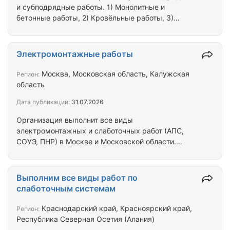
и субподрядные работы. 1) Монолитные и
бетонные работы, 2) Кровёльные работы, 3)
Кладка кирпича и блока любой сложности, 4)
Фасадные работы (Мокрый и вентилируемый) 5)
Все выды отделочных работ от А до Я 6)
Электромонтажные работы
Сварочные работы 7) Монтаж металогонструкций
8) Благоустройство 9) Демонтажные работы 10)
Москва, Московская область, Калужская
Регион:
Электромонтажные работы 11) Вентиляционные
область
работы 12) Монтаж окон и витражей Мы работаем
Дата публикации:
31.07.2026
в Московской области, в Краснодарском крае Наш
опыт работы…
Организация выполнит все виды
электромонтажных и слаботочных работ (АПС,
СОУЭ, ПНР) в Москве и Московской области.
Численность специалистов более 20 человек. Весь
необходимый инструмент и инвентарь имеется.
Любая форма договора и оплаты - с НДС, без НДС.
Выполним все виды работ по
Опыт работы более 12 лет (офисные и торговые
слаботочным системам
помещения, производственные здания, дет. сады,
школы.) Сроки и стоимость выполнения работ -
Краснодарский край, Красноярский край,
Регион:
после предоставления ВОР или можем
Республика Северная Осетия (Алания)
рассмотреть Ваше ценовое предложение. Условия