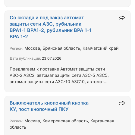
Б25 УП5311-И25 УП5311-А28 УП5311-Ф32 УП5311-
А33 УП5311-Ж33 УП5311-С33 УП5311-А36 УП5311-
Ж36 УП5311-С36 УП5311-А44 УП5311-Ж44
Со склада и под заказ автомат
УП5311-С44 УП5311-Е73 УП5311-Л73 УП5311-А126
защиты сети АЗС, рубильник
УП5311-Ж126 УП5311-С126 УП5311-А187 УП5311-
ВРА1-1 ВРА1-2, рубильник ВРА 1-1
А225 Переключатель УП 5312 УП5312:
ВРА 1-2
Переключатель УП5312-А22 УП5312-А29 УП5312-
Ж29 УП5312-С29 УП5312-А31 УП5312-Ж31
Москва, Брянская область, Камчатский край
Регион:
УП5312-С31 УП5312-А38 УП5312-Ж38…
Дата публикации:
23.07.2026
Предлагаем к поставке Автомат защиты сети
АЗС-2 АЗС2, автомат защиты сети АЗС-5 АЗС5,
автомат защиты сети АЗС-10 АЗС10, автомат
защиты сети АЗС-15 АЗС15, автомат защиты сети
АЗС-20 АЗС20, автомат защиты сети АЗС-25
АЗС25, автомат защиты сети АЗС-30 АЗС30,
Выключатель кнопочный кнопка
автомат защиты сети АЗС-40 АЗС40, автомат
КУ, пост кнопочный ПКУ
защиты сети АЗС-50 АЗС50, выключатель В-45М
В45М В45-М, выключатель нажимной ВН-45М
Москва, Кемеровская область, Курганская
Регион:
ВН45М ВН45-М, выключатель 2В-45 2В45,
область
выключатель нажимной 2ВН-45 2ВН45,