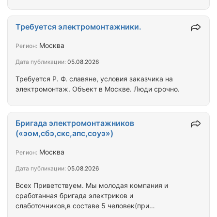
Объект находится в г. Москва п. Ватутинки. По
запросу вышлю всю необходимую документацию
для просчета КП.
Требуется электромонтажники.
Москва
Регион:
Дата публикации:
05.08.2026
Требуется Р. Ф. славяне, условия заказчика на
электромонтаж. Объект в Москве. Люди срочно.
Бригада электромонтажников
(«эом,сбэ,скс,апс,соуэ»)
Москва
Регион:
Дата публикации:
05.08.2026
Всех Приветствуем. Мы молодая компания и
сработанная бригада электриков и
слаботочников,в составе 5 человек(при
необходимости можем увеличиться) Выполняли