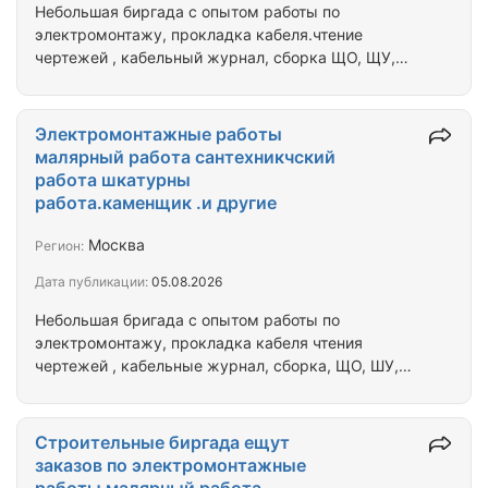
Небольшая биргада с опытом работы по
электромонтажу, прокладка кабеля.чтение
чертежей , кабельный журнал, сборка ЩО, ЩУ,
ЗАО, ВРУ . Наши биргади работает электирик
малярчик сантехник шкатурчик и .д.р.г работа для
связи мах номер указанный ниже
Электромонтажные работы
малярный работа сантехникчский
работа шкатурны
работа.каменщик .и другие
Москва
Регион:
Дата публикации:
05.08.2026
Небольшая бригада с опытом работы по
электромонтажу, прокладка кабеля чтения
чертежей , кабельные журнал, сборка, ЩО, ШУ,
ЩАО, ВРУ.
Строительные биргада ещут
заказов по электромонтажные