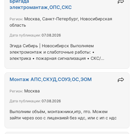
Бригада
ВБбШвнг-LS, АВВГ, АВБбШв и др.) Контрольный
электромантаж,ОПС,СКС
кабель (КВВГ, КВВГнг, КВВГнг-LS, КВВГЭнг-LS,
КВБбШв, КВБбШвнг, КВБбШвнг-LS, АКВВГ и др.);
Москва, Санкт-Петербург, Новосибирская
Регион:
Кабель гибкий шланговый (КГ, КГ-ХЛ, КГЭШ,
область
КОГРЭШ, КГЭ-ХЛ, НРШМ); Неизолированные
Дата публикации:
07.08.2026
провода (А, АС,…
Эгида Сибирь | Новосибирск Выполняем
электромонтаж и слаботочные работы: •
электрика • пожарная сигнализация • СКС/
видеонаблюдение • расключение, монтаж,
обслуживание Ищем субподряды и объекты.
Работаем от ИП, ответственно и без срывов
Монтаж АПС,СКУД,СОУЭ,ОС,ЭОМ
сроков. Готовы к командировкам. Пишите в лс.
Москва
Регион:
Дата публикации:
07.08.2026
Выполним объём, монтажники,итр, пто. Можем
зайти через ооо с лицензией без ндс, или с ип с ндс