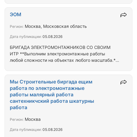
комплекс работ на следующих объектах: Офисные
помещения Газпром нефть «Невская
ЭОМ
Ратуша»г.Санкт-Питербург. Офисны помещения
РУССАЛ г.Москва Офисные помещения Восток
Москва, Московская область
Регион:
Инвестиции г.Москва Жк Хамовники 12 г.Моква
Дата публикации:
05.08.2026
Находимся в поиске подряда/субподряда по
ЭОМ,СКС,АПС,СОУЭ. Работаем по договору,при
БРИГАДА ЭЛЕКТРОМОНТАЖНИКОВ СО СВОИМ
заключении договора аванс 20-30% от суммы…
ИТР **Выполним электромонтажные работы
любой сложности на объектах любого масштаба.**
Предлагаем профессиональную бригаду
электромонтажников со своим инженерно-
техническим персоналом (ИТР). Берем в работу
Мы Строительные биргада ещим
жилые комплексы, коммерческие, промышленные
работа по электромонтажные
и административные объекты. Выполняем: 1.
работы малярный работа
Электромонтаж «под ключ». 2. Монтаж внутренних
сантехникчский работа шкатурны
и наружных электрических сетей. 3. Прокладку
работа
кабельных трасс и монтаж кабельных линий. 4.
Установку и подключение…
Москва
Регион:
Дата публикации:
05.08.2026