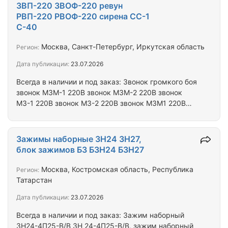
РСН-27 380В, реле РСН-27М 380В, реле РСН-30,
ЗВП-220 ЗВОФ-220 ревун
реле РСН-31, реле РСН-31Р, реле РСН-32, реле
РВП-220 РВОФ-220 сирена СС-1
РСН-32Р, реле РСН-33, реле РСН-33Р Реле
С-40
фотореле РФС-11М 220В, реле РФС11М 220В, реле
РФС-11 220В, реле РФС11 220В Реле
Москва, Санкт-Петербург, Иркутская область
Регион:
промежуточное РП21-003,…
Дата публикации:
23.07.2026
Всегда в наличии и под заказ: Звонок громкого боя
звонок МЗМ-1 220В звонок МЗМ-2 220В звонок
МЗ-1 220В звонок МЗ-2 220В звонок МЗМ1 220В
звонок МЗМ2 220В звонок МЗ1 звонок МЗ2, звонок
ЗВОФ-220 220В ЗВОФ220, звонок ЗВП-220 220В
ЗВП220, сирена СС-1 220В сирена СС1 220В,
Зажимы наборные ЗН24 ЗН27,
сирена С-11 С11 C-11 C11 С-12 С12 C-12 C12 С-13
блок зажимов БЗ БЗН24 БЗН27
С13 C-13 C13, сирена С-28 С28, сирена С-40
С-40С С40 С40С СА-40А СА40А С-40М С40М
Москва, Костромская область, Республика
Регион:
С-40Э С40Э С-40Е С40Е, сирена СА-19 СА19,
Татарстан
сирена СО-100 СО100 СО-120 СО120 СО-120А
Дата публикации:
23.07.2026
СО120А СО-120Л…
Всегда в наличии и под заказ: Зажим наборный
ЗН24-4П25-В/В ЗН 24-4П25-В/В, зажим наборный