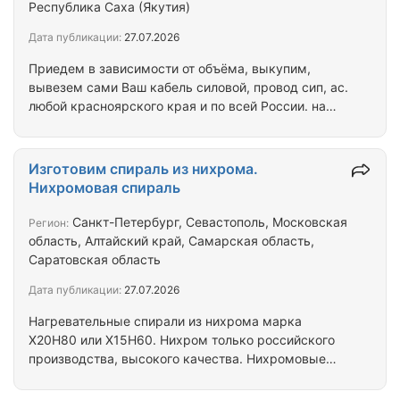
Республика Саха (Якутия)
Дата публикации:
27.07.2026
Приедем в зависимости от объёма, выкупим,
вывезем сами Ваш кабель силовой, провод сип, ас.
любой красноярского края и по всей России. на
барабанах. с хранения, невостребованный в
работе, излишки, неликвиды, остатки с объектов.
от вас информация: перечень, метражи, года
Изготовим спираль из нихрома.
производства, исполнение гост или ту, фото
Нихромовая спираль
этикеток, фото общие, город отгрузки. Закупаем
изоляционный, электроизоляционный материал
Санкт-Петербург, Севастополь, Московская
Регион:
разный.
область, Алтайский край, Самарская область,
Саратовская область
Дата публикации:
27.07.2026
Нагревательные спирали из нихрома марка
Х20Н80 или Х15Н60. Нихром только российского
производства, высокого качества. Нихромовые
спирали производятся по техническим
требованиям заказчика. Качественно в короткие