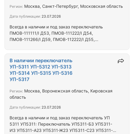
Москва, Санкт-Петербург, Московская область
Регион:
Дата публикации:
23.07.2026
Всегда в наличии и под заказ переключатель
ПМОВ-111111/I Д53, ПМОВ-111222/I Д54,
ПМОВ-111266/I Д59, ПМОВ-112222/I Д55,
ПМОВ-112233/I Д56, ПМОВ-112256/I Д58,
ПМОВ-113333/I Д57, ПМОВ-11336363/I Д69,
ПМОВ-115566/I Д60, ПМОВ-125566/I Д63,
В наличии переключатель
ПМОВ-222222/I Д61, ПМОВ-222266/I Д66,
УП-5311 УП-5312 УП-5313
ПМОВ-222555/I Д62, ПМОВ-222777/I Д64,
УП-5314 УП-5315 УП-5316
ПМОВ-777777/I Д65, ПМОВ-12103103103103/I Д67
УП-5317
Переключатель ПМОВФ-111333/I Д70,
ПМОВФ-1113391/I Д116, ПМОВФ-113355/I Д71,
Москва, Воронежская область, Кировская
Регион:
ПМОВФ-1136363102/I Д119, ПМОВФ-113636363/I
область
Д117, ПМОВФ-113663102/I…
Дата публикации:
23.07.2026
Всегда в наличии и под заказ переключатель УП
5311 УП5311: Переключатель УП5311-Б3 УП5311-
И3 УП5311-А23 УП5311-Ж23 УП5311-С23 УП5311-