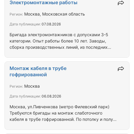
Имеется СРО, лицензия МЧС. Опыт работы более
Электромонтажные работы
12 лет (офисные помещения, торговые помещения,
школы, ВУЗы, детсады, МКД, административные
Москва, Московская область
Регион:
здания и помещения, складские помещения,
Дата публикации:
07.08.2026
производственные здания и помещения) Сроки и
стоимость выполнения работ - после
Бригада электромонтажников с допусками 3-5
предоставления ВОР…
категории. Опыт работы более 10 лет. Заводы,
сборка производственных линий, из последних
объектов завод «Арабика» г. Польск 4000м2
электромонтажные работы , сборка линии. Завод
«Эволют» Липецкая обл. Электромонтажные
Монтаж кабеля в трубе
работы 7000м2 линия конвейера. Sintek, Золотая
гофрированной
Бочка, Ais. ТПУ ст.м. Выстовочная Берем
квартиры, дома, коттеджи, офисы, ТП,
Москва
Регион:
многоэтажные здания секции под ключ от ЖК
Дата публикации:
06.08.2026
(сборка ВРУ, АВР, ЩР, ЩО, прокладка кабельных
линий, стояков, +…
Москва, ул.Пивченкова (метро Филевский парк)
Требуются бригады на монтаж слаботочного
кабеля в трубе гофрированной. По потолку и полу
Объем около 100 км. Требуется знание культуры
монтажа и чтение чертежей АПС,СОУЭ, СКС, ТВ.