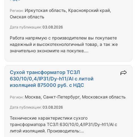
мощность: 1000 кВА Номинальное высшее
напряжение (ВН): 6 кВ Номинальное низшее
Иркутская область, Красноярский край,
Регион:
напряжение (НН): 0.4 кВ Напряжение…
Омская область
Дата публикации:
03.08.2026
Работа напрямую с производителем вы покупаете
надежный и высокотехнологичный товар, а так же
значительно экономите на покупке.
Характеристики трансформатора сухого типа:
ТСЗЛ/630/6/0.4/D/Yн-11/IP21/Al: •Тип: ТСЗЛ
(трехфазный, сухого типа , защищённый с литой
Сухой трансформатор ТСЗЛ
изоляцией) •Концепция конструкции: Стержневой
630/10/0,4/IP31/Dy-h11/Al с литой
•Номинальная мощность, кВа: 630 •Номинальное
изоляцией 875000 руб. с НДС
напряжение на стороне ВН, кВ: 6 •Номинальное
напряжение на стороне НН, кВ: 0.4 •Материал
Москва, Санкт-Петербург, Московская область
Регион:
обмотки: Алюминий •Напряжение…
Дата публикации:
03.08.2026
Технические характеристики сухого
трансформатора ТСЗЛ 630/10/0,4/IP31/Dy-h11/Al с
литой изоляцией. Производитель: