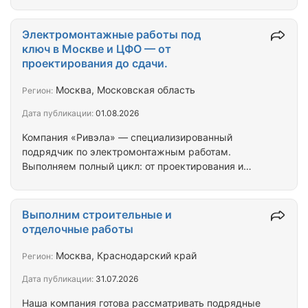
Востокэнерготранс Концепция конструкции:
Стержневой Тип: Силовой Вид: Трехфазный Тип по
назначению: Понижающий. Материал обмотки:
Электромонтажные работы под
Алюминий Охлаждение: Воздушное AN/AF Степень
ключ в Москве и ЦФО — от
защиты кожуха: IP31 ГОСТ 14254-2015 Схема и
проектирования до сдачи.
группа соединения обмоток: Dy-h11 Номинальная
мощность: 630 кВА Номинальное высшее
Москва, Московская область
Регион:
напряжение (ВН): 10 кВ Номинальное низшее
Дата публикации:
01.08.2026
напряжение (НН): 0.4 кВ…
Компания «Ривэла» — специализированный
подрядчик по электромонтажным работам.
Выполняем полный цикл: от проектирования и
монтажа до пусконаладки и сдачи объекта.
Работаем с застройщиками, генподрядчиками, УК
и частными заказчиками. География — Москва,
Выполним строительные и
Московская область, все регионы ЦФО. Наши
отделочные работы
услуги: - Проектирование систем
электроснабжения (квартиры, коттеджи,
Москва, Краснодарский край
Регион:
коммерческие объекты) - Монтаж и замена
Дата публикации:
31.07.2026
электропроводки (скрытая/открытая) в квартирах,
домах, офиса. - Сборка и установка…
Наша компания готова рассматривать подрядные