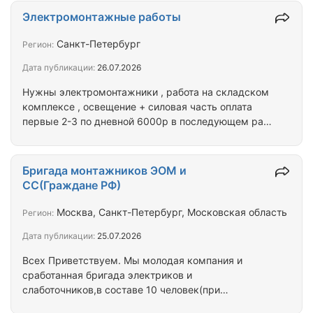
сроки. Предлагаем заказывать нихромовые
Электромонтажные работы
спирали в компании ПАРТАЛ. Доставка в любую
точу РФ.
Санкт-Петербург
Регион:
Дата публикации:
26.07.2026
Нужны электромонтажники , работа на складском
комплексе , освещение + силовая часть оплата
первые 2-3 по дневной 6000р в последующем раз
в неделю, инструмент и приспособления
предоставляю. Работа месяца на 2-3
Бригада монтажников ЭОМ и
СС(Граждане РФ)
Москва, Санкт-Петербург, Московская область
Регион:
Дата публикации:
25.07.2026
Всех Приветствуем. Мы молодая компания и
сработанная бригада электриков и
слаботочников,в составе 10 человек(при
необходимости можем увеличиться до 30