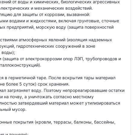
жений от воды и химических, биологических агрессивных
электрических и механических воздействий.
ляцию для защиты от коррозии, вызванной:
ыми водами и жидкостями, включая грунтовые, сточные
ых предприятий, морскую воду (защита поверхностей
ствиями атмосферных явлений (изоляция надземных
рукций, гидротехнических сооружений в зоне
 воды);
(защита от электрокоррозии опор ЛЭП, трубопроводов и
таллоконструкций).
ся в герметичной таре. После вскрытия тары материал
не более 5 суток) срок хранения.
ал загрязняет воду. Поэтому непрореагировавшие остатки
ли на почву, а уничтожать согласно местному
олностью затвердевший материал может утилизироваться
льный мусор.
онные покрытия (кровли, террасы, балконы, бассейны,
я и тоннели);