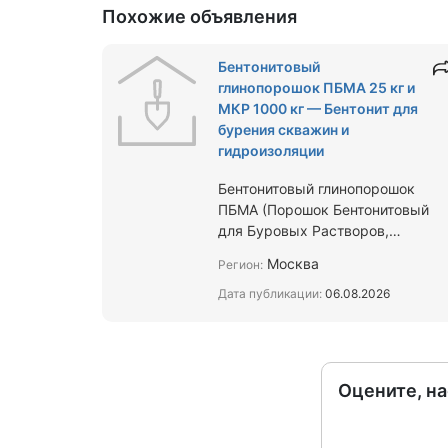
Похожие объявления
Бентонитовый
глинопорошок ПБМА 25 кг и
МКР 1000 кг — Бентонит для
бурения скважин и
гидроизоляции
Бентонитовый глинопорошок
ПБМА (Порошок Бентонитовый
для Буровых Растворов,
Активный) —
Москва
Регион:
высокоэффективный бентонит
для бурения скважин всех типов
Дата публикации:
06.08.2026
пр…
Оцените, н