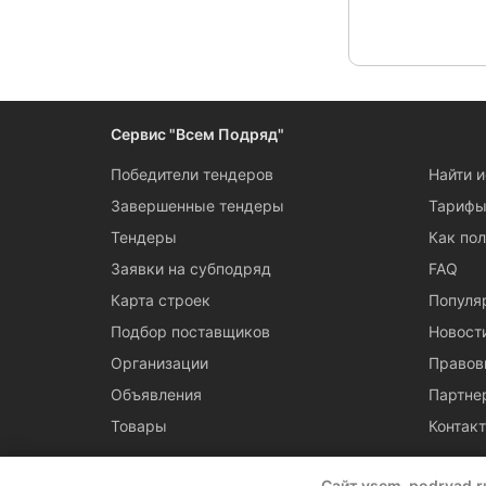
Сервис "Всем Подряд"
Победители тендеров
Найти 
Завершенные тендеры
Тариф
Тендеры
Как пол
Заявки на субподряд
FAQ
Карта строек
Популя
Подбор поставщиков
Новост
Организации
Правов
Объявления
Партне
Товары
Контак
Сайт vsem-podryad.r