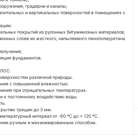
ооружения, градирни и каналы;
изонтальных и вертикальных поверхностей в помещениях с
ации;
вельных покрытий из рулонных битуминозных материалов;
ционных слоев из жесткого, напыляемого пенополиуретана
излучения;
ляция фундаментов.
 ЛОС.
поверхностям различной природы.
вания с повышенной влажностью.
нения при отрицательных температурах.
ое к постоянному воздействию воды.
ть.
екрытию трещин до 3 мм.
емпературный интервал от -60 ºС до + 120 ºС.
сении ручным и механизированным способом.