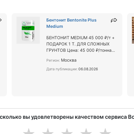
Бентонит Bentonite Plus
Medium
БЕНТОНИТ MEDIUM 45 000 ₽/т +
ПОДАРОК 1 Т. ДЛЯ СЛОЖНЫХ
ГРУНТОВ Цена: 45 000 ₽/тонна
Фасовка: мешки 25 кг / Биг-Бэги
Москва
Регион:
Всегда в наличии. Отгрузка день
в …
Дата публикации:
06.08.2026
,
асколько вы удовлетворены качеством сервиса В
1
2
3
4
5