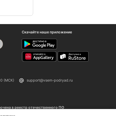
Скачайте наше приложение
00 (МСК)
support@vsem-podryad.ru
чена в реестр отечественного ПО
02.2026
налитики