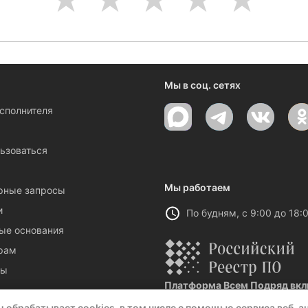
Мы в соц. сетях
исполнителя
ы
ьзоваться
Мы работаем
рные запросы
и
По будням, с 9:00 до 18:
ые основания
рам
ты
Платформа Всем Подряд вклю
Реестровая запись №32021 от 06.
u обрабатывает cookies, в том числе с помощью сервиса веб-а