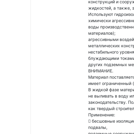
конструкций и соору
жидкостей, а также, 
Используют гидроизо
химически агрессивн
воды производственн
материалов);
агрессивными воздей
металлических конст
нестабильного уровня
блуждающими токами 
других подземных ме
ВНИМАНИЕ.
Материал поставляет
имеет ограниченный (
В жидкой фазе матери
не выливать в воду и
законодательству. П
как твердый строите
Применение:
 бесшовные изоляци
подвалы,
подземные сооружени