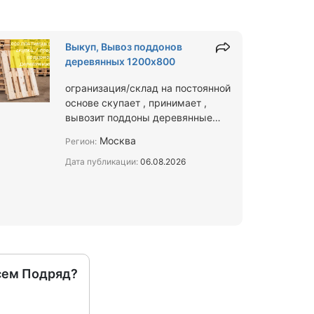
Выкуп, Вывоз поддонов
деревянных 1200х800
огранизация/склад на постоянной
основе скупает , принимает ,
вывозит поддоны деревянные
1200х800 1,2,3 сорта
Москва
Регион:
облегчённый 1500 кг 2500 кг
усло…
Дата публикации:
06.08.2026
сем Подряд?