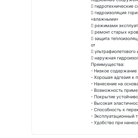
 гидротехнические с
 гидроизоляция гор
«влажными»
 режимами эксплуат
 ремонт старых кро
 защита теплоизоля
от
 ультрафиолетового 
 наружная гидроизо
Преимущества:
- Низкое содержание
- Хорошая адгезия к 
- Нанесение на осно
- Возможность приме
- Покрытие устойчив
- Высокая эластичнос
- Способность к пер
- Эксплуатационный т
- Удобство при нане