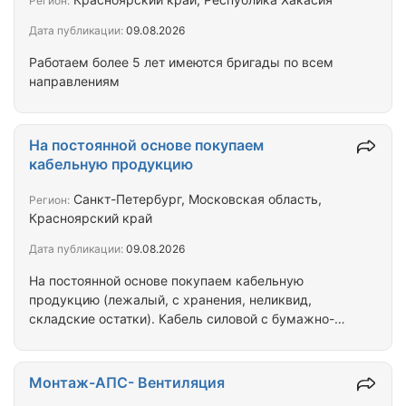
Регион:
Дата публикации:
09.08.2026
Работаем более 5 лет имеются бригады по всем
направлениям
На постоянной основе покупаем
кабельную продукцию
Санкт-Петербург, Московская область,
Регион:
Красноярский край
Дата публикации:
09.08.2026
На постоянной основе покупаем кабельную
продукцию (лежалый, с хранения, неликвид,
складские остатки). Кабель силовой с бумажно-
пропитанной изоляцией - ААБл, ААШв, АСБ, СБл,
СБг, СБШв и др. Кабель силовой с пластмассовой
изоляцией (ВВГ, ВВГнг, ВВГнг-LS, ВБбШв, ВБбШвнг,
Монтаж-АПС- Вентиляция
ВБбШвнг-LS, АВВГ, АВБбШв и др.) Контрольный