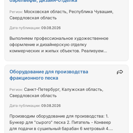
барельефы, дизайн-отделка
Московская область, Республика Чувашия,
Регион:
Свердловская область
Дата публикации:
09.08.2026
Выполняем профессиональное художественное
оформление и дизайнерскую отделку
коммерческих и жилых объектов. Реализуем
проекты любой сложности — от
мелкодетализированной графики до масштабных
интерьерных решений. Специализируемся на
Оборудование для производства
оформлении крупных объектов: Детские центры и
фракционного песка
сады: безопасные материалы, сюжетные росписи.
Рестораны, кафе и бары: концептуальная
Санкт-Петербург, Калужская область,
Регион:
интерьерная живопись под формат заведения.
Свердловская область
Санатории, отели и спа-комплексы: оформление
Дата публикации:
09.08.2026
зон ресепшен, коридоров, холлов и зон отдыха.…
Производим оборудование для производства: 1.
Бункер для "сырого" песка 2. Питатель - Конвеер
для подачи в сушильный барабан 6 метровый 4.