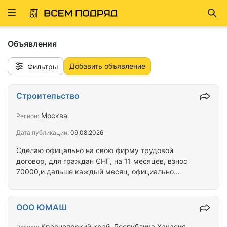
Развернуть
Най
ню
Объявления
Добавить объявление
Фильтры
Строительство
Москва
Регион:
Дата публикации:
09.08.2026
Сделаю офицально на свою фирму трудовой
договор, для граждан СНГ, на 11 месяцев, взнос
70000,и дальше каждый месяц, официально
оплачиваете от зарплаты налоги, примерно 12000-
15000 налоги
ООО ЮМАШ
Красноярский край, Республика Хакасия