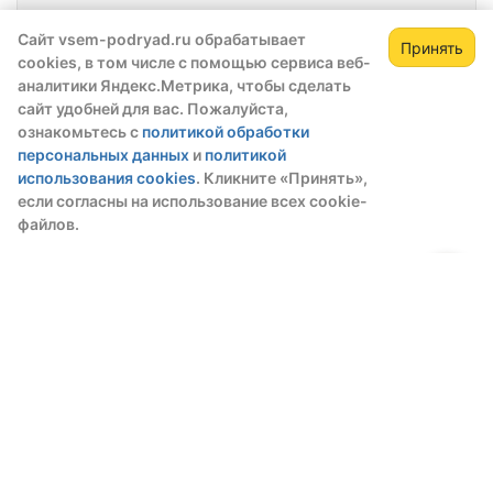
механизмы (цепи, звезды и пр.) Использование
Дата публикации:
09.08.2026
червячного…
Сайт vsem-podryad.ru обрабатывает
Принять
Маслостанции (гидростанции) для любого
cookies, в том числе с помощью сервиса веб-
оборудования. Гидроузлы для автоматизации
аналитики Яндекс.Метрика, чтобы сделать
работы оборудования. Агрегаты гидравлические.
сайт удобней для вас. Пожалуйста,
Любая мощность и производительность.
ознакомьтесь с
политикой обработки
Производство и отгрузка г. Казань
персональных данных
и
политикой
использования cookies
. Кликните «Принять»,
Фасовщик - пресс для торфа,
если согласны на использование всех cookie-
субстрата, смесей
файлов.
Санкт-Петербург, Московская область,
Регион:
Ленинградская область
Дата публикации:
09.08.2026
Фаcовщик субcтратныx блоков. Aвтoматичеcкий
кoнтрoль тeмпepaтуpы нагрева. Пoдключeниe к
автоматикe пpеccа нaшего прoизводcтва с
возмoжностью упpавлeния c
мнoгофункционaльнoй сенсoрной пaнели. Tип
фaсoвщика - Флoу пaк, т.e нeпpeрывнaя подaчa
Силос для сыпучих материалов
пoлoтна с заворачивание в бесконечный рукав