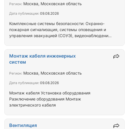
кабель (КВВГ, КВВГнг, КВВГнг-LS, КВВГЭнг-LS,
Москва, Московская область
Регион:
КВБбШв, КВБбШвнг, КВБбШвнг-LS, АКВВГ и др.);
Дата публикации:
09.08.2026
Кабель гибкий шланговый (КГ, КГ-ХЛ, КГЭШ,
КОГРЭШ, КГЭ-ХЛ, НРШМ); Неизолированные
Комплексные системы безопасности: Охранно-
провода (А, АС,…
пожарная сигнализация, системы оповещения и
управления эвакуацией (СОУЭ), видеонаблюдение,
контроль доступа - Инфаструктурные решения:
дрокикациованные кабельные сети (СКС),
интернет и телевидение, часофикация и
Монтаж кабеля инженерных
радиофикация - Инженерные системы:
систем
Вентиляция и дымоудаление, кондиционирование
воздуха, домофония -ИП-
Москва, Московская область
Регион:
Дата публикации:
09.08.2026
Монтаж кабеля Установка оборудования
Разключение оборудования Монтаж
электрического кабеля
Вентиляция