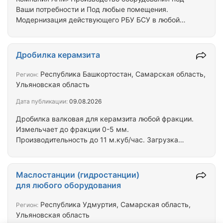
Ваши потребности и Под любые помещения.
Модернизация действующего РБУ БСУ в любой
точке России и СНГ. Готовое производство ЖБИ
под ключ. Дозирующие комплексы, транспортеры,
шнеки для цемента, дозаторы и многое другое для
Дробилка керамзита
бетонных заводов. Все узлы производим сами,
поэтому гарантируем самые низкие цены и
Республика Башкортостан, Самарская область,
Регион:
высокое качество. Используем только
Ульяновская область
высокотехнологичные компоненты ведущих
Дата публикации:
09.08.2026
производителей автоматики для бетонных заводов
WAM CAMOZZI WAGO и…
Дробилка валковая для керамзита любой фракции.
Измельчает до фракции 0-5 мм.
Производительность до 11 м.куб/час. Загрузка
производится фронтальным погрузчиком или
транспортерной лентой. Обладает защитой от
заклинивания валков. Регулировка зазора -
Маслостанции (гидростанции)
винтовое. Регулировка пружины. Преимущества
для любого оборудования
дробилки для керамзита: Мощная рама-станина
сваренная из швеллера. Прямой привод ведущего
Республика Удмуртия, Самарская область,
Регион:
вала от редуктора, исключающий дополнительные
Ульяновская область