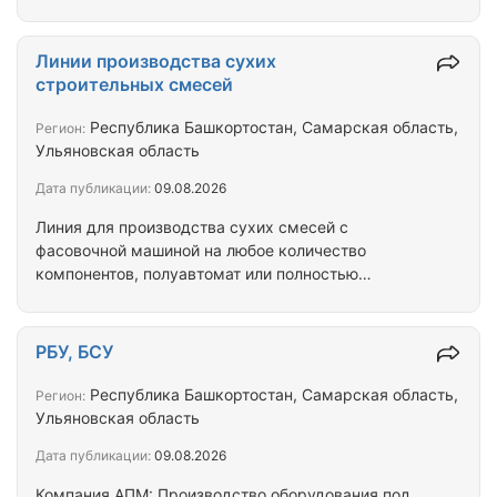
Циклон с вентилятором для удаления паров
солярки и пыли из барабана 5. Виброгрохот для
просушенного песка "грубой" очистки 6. Нория
Линии производства сухих
цепная высота 6м 7. Силос накопитель на 20тонн с
строительных смесей
опорами 8. Виброгрохот для деления песка на 3
фракции с 2мя ситами 9. Затариватель для бигбэга
Республика Башкортостан, Самарская область,
Регион:
производительностью до 25т/час с преднаддувом
Ульяновская область
10. Барабан сушильный 20 т/ч 11.…
Дата публикации:
09.08.2026
Линия для производства сухих смесей с
фасовочной машиной на любое количество
компонентов, полуавтомат или полностью
компьютеризированная линия. Изготовим под
любые Ваши задачи. Высокое качество смесей и
точное дозирование. Собственное производство
РБУ, БСУ
всех узлов, установка, пуско-наладка и
техподдержка. Привязка к 1С, отчетность по
Республика Башкортостан, Самарская область,
Регион:
электронке и смс, полный контроль производства
Ульяновская область
с любого ПК. Производство и отгрузка, г. Казань
Дата публикации:
09.08.2026
Компания АПМ: Производство оборудования под