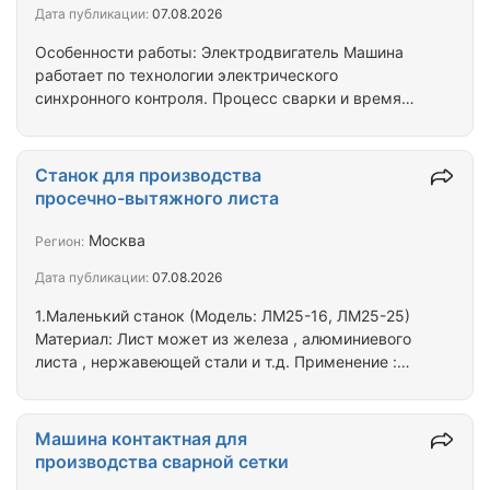
Дата публикации:
07.08.2026
устройством для нарезания проволоки, а также
системой определения…
Особенности работы: Электродвигатель Машина
работает по технологии электрического
синхронного контроля. Процесс сварки и время
сварки задаются системой программируемого
логического контроллера. Панель ввода
представляют собой сенсорный экран и
Станок для производства
клавиатура, что делает программирование станка
просечно-вытяжного листа
более логичным и интеллектуальным. Станок
работает от электродвигателя , регурирует
Москва
Регион:
сварное давление легко и удобно, имеет
Дата публикации:
07.08.2026
загрузочный желоб, который передается от
шагового электродвигателя, свободно …
1.Маленький станок (Модель: ЛМ25-16, ЛМ25-25)
Материал: Лист может из железа , алюминиевого
листа , нержавеющей стали и т.д. Применение :
Станок используется в механизме , нефти ,
трансформаторе , строительстве , метале , защите
и т.д. Основные параметры : Модель Толщина
Машина контактная для
листа Ширина листа Скорость Ребро (Росстояние
производства сварной сетки
подачи листа) Длиная диагональ ячейки Мощность