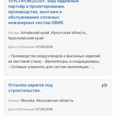
«РУСПРОМ2020». Ваш надёжный
который продаёт Работаем как с Физ. так и с Юр.
партнёр в проектировании,
лицами — Заключаем договор Почему мы: —
производстве, монтаже и
Полный цикл: от идеи до запуска и поддержки —
обслуживании сложных
Прозрачные сроки и фиксированная стоимость —
инженерных систем ОВИК.
Работаем по ТЗ…
Алтайский край, Иркутская область,
Регион:
Красноярский край
Дата публикации:
07.08.2026
- Производство воздуховодов и фасонных изделий
из листовой стали; - Вентиляторы и кондиционеры;
- Сетевые элементы для систем вентиляции; -
Изготовление противопожарных клапанов; -
Обрамление лифтовых порталов; - Расходные
материалы для монтажа; - Монтаж и техническое
Отсыпка оврагов под
обслуживание; - Электроприводы клапанов и
строительство.
заслонок.
Москва, Московская область
Регион:
Дата публикации:
07.08.2026