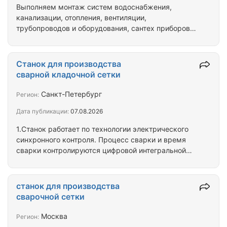
Выполняем монтаж систем водоснабжения,
канализации, отопления, вентиляции,
трубопроводов и оборудования, сантех приборов.
У нас квалифицированная бригада специалистов,
которые всегда выполняют работы с высокой
степенью внимания к деталям. Выполняем работы
Станок для производства
любой сложности, имеем всё необходимое
сварной кладочной сетки
оборудование. За плечами более 30 лет опыта
работы. Занимаемся работами в Донецке (ДНР) и
Санкт-Петербург
Регион:
близ лежащих городах.
Дата публикации:
07.08.2026
1.Станок работает по технологии электрического
синхронного контроля. Процесс сварки и время
сварки контролируются цифровой интегральной
электрической схемой. Процесс сварки протекает
стабильно и с высокой точностью. 2. Сварные
соединения имеют малое пятно контакта, не имеют
станок для производства
дефектов и обладают высокой прочностью.
сварочной сетки
3.Машина вытягивает продольные проволочные
сегменты из бухты проволоки. Данное
Москва
Регион:
оборудование снабжено специальным