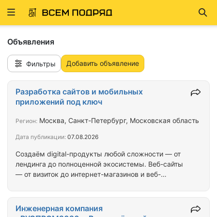
Развернуть
Най
ню
Объявления
Добавить объявление
Фильтры
Разработка сайтов и мобильных
приложений под ключ
Москва, Санкт-Петербург, Московская область
Регион:
Дата публикации:
07.08.2026
Создаём digital-продукты любой сложности — от
лендинга до полноценной экосистемы. Веб-сайты
— от визиток до интернет-магазинов и веб-
сервисов Android и iOS приложения — нативная и
кроссплатформенная разработка Backend и
админ-панели — надёжная серверная часть под
Инженерная компания
ваши задачи Дизайн — современный UI/UX,