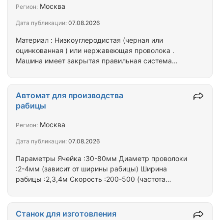
Вес Габариты ЛМ25-16 0.2-1.0мм ≤1000мм 150
Москва
Регион:
рядов/мин 0-1.2мм 25мм 3…
Дата публикации:
07.08.2026
Материал : Низкоуглеродистая (черная или
оцинкованная ) или нержавеющая проволока .
Машина имеет закрытая правильная система
,вертикальная коробка передач ,и
электромагнитное бесступенчатное регулирование
скорости . Можно получить ячейки крепкими и
Автомат для производства
ровными.Сварка контролируется трёхфазным
рабицы
электроном и электроэнергией. Машина
перестанет работать автоматически с помощью
Москва
Регион:
УЧПУ, когда длина достигла желательной .
Дата публикации:
07.08.2026
Сварочная мощность большая , контроль
регулирования прекрасна . (Подача поперечной…
Параметры Ячейка :30-80мм Диаметр проволоки
:2-4мм (зависит от ширины рабицы) Ширина
рабицы :2,3,4м Скорость :200-500 (частота
регулирована) Общая мощность :9,6kw (4 мотора)
Рабица- край с загнутыми , или с пережатыми
Спецификации по диаметру провлоки ширина
Станок для изготовления