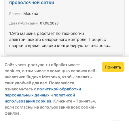
рабицы(мм) 30 40 50 60 70 80 диаметр (мм) 2,0-
проволочной сетки
3,5 2,0-3,5 2,0-3,5 2,0-4,0 2,0-4,0 2,0-4,0
Напоминание : Жёсткость пакета стальной
Москва
Регион:
проволоки – необходимо единая , чтобы
Дата публикации:
07.08.2026
производил нормально . Внимание : мы еще
можем производить…
1.Эта машина работает по технологии
электрического синхронного контроля. Процесс
сварки и время сварки контролируются цифровой
интегральной электрической схемой. Процесс
сварки протекает стабильно и с высокой
точностью. Сварные соединения имеют малое
Сайт vsem-podryad.ru обрабатывает
Станок для производства
Принять
пятно контакта, не имеют дефектов и обладают
cookies, в том числе с помощью сервиса веб-
сварной огражденной сетки
высокой прочностью. 2.Машина вытягивает
аналитики Яндекс.Метрика, чтобы сделать
продольные и поперечные проволочные сегменты
сайт удобней для вас. Пожалуйста,
Москва
Регион:
из бухты проволоки. 3.Данное оборудование
ознакомьтесь с
политикой обработки
Дата публикации:
07.08.2026
снабжено специальным устройством для
персональных данных
и
политикой
нарезания проволоки (устройство…
использования cookies
. Кликните «Принять»,
1.Станок работает по технологии электрического
если согласны на использование всех cookie-
синхронного контроля. Процесс сварки и время
файлов.
сварки задаются системой программируемого
логического контроллера. 2.Панель ввода
представляют собой сенсорный экран и