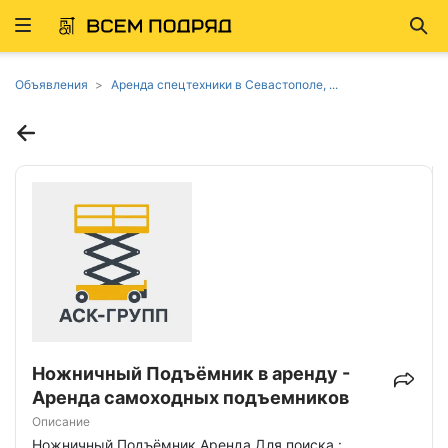
Развернуть
Най
ню
Объявления
Аренда спецтехники в Севастополе, ...
Ножничный Подъёмник в аренду -
Аренда самоходных подъемников
Описание
Ножничный Подъёмник Аренда Для поиска :