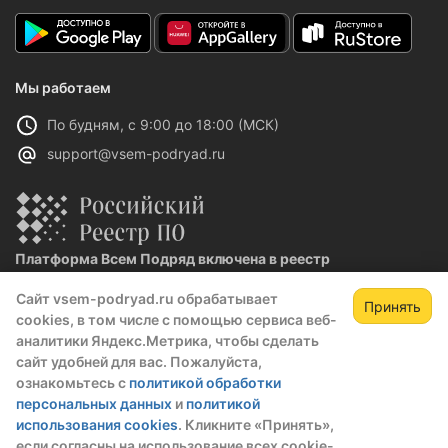
Мы работаем
По будням, с 9:00 до 18:00 (МСК)
support@vsem-podryad.ru
Платформа Всем Подряд включена в реестр
отечественного ПО
Сайт vsem-podryad.ru обрабатывает
Реестровая запись №32021 от 06.02.2026
Принять
cookies, в том числе с помощью сервиса веб-
аналитики Яндекс.Метрика, чтобы сделать
сайт удобней для вас. Пожалуйста,
Политика конфиденциальности
ознакомьтесь с
политикой обработки
Оферта
персональных данных
и
политикой
О компании
использования cookies
. Кликните «Принять»,
если согласны на использование всех cookie-