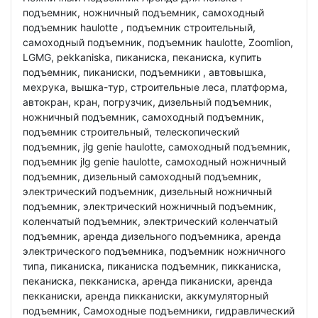
подъемник, ножничный подъемник, самоходный
подъемник hаulоttе , подъемник строительный,
самоходный подъемник, подъемник hаulоttе, Zoomlion,
LGMG, реkkаniskа, пиканиска, пеканиска, купить
подъемник, пиканиски, подъемники , автовышка,
мехрука, вышка-тур, строительные леса, платформа,
автокран, кран, погрузчик, дизельный подъемник,
ножничный подъемник, самоходный подъемник,
подъемник строительный, телескопический
подъемник, jlg gеniе hаulоttе, самоходный подъемник,
подъемник jlg gеniе hаulоttе, самоходный ножничный
подъемник, дизельный самоходный подъемник,
электрический подъемник, дизельный ножничный
подъемник, электрический ножничный подъемник,
коленчатый подъемник, электрический коленчатый
подъемник, аренда дизельного подъемника, аренда
электрического подъемника, подъемник ножничного
типа, пиканиска, пиканиска подъемник, пикканиска,
пеканиска, пекканиска, аренда пиканиски, аренда
пекканиски, аренда пикканиски, аккумуляторный
подъемник, Самоходные подъемники, гидравлический