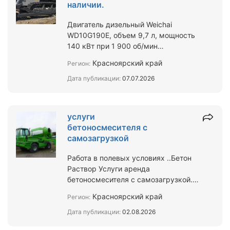
наличии.
Двигатель дизельный Weichai
WD10G190E, объем 9,7 л, мощность
140 кВт при 1 900 об/мин
Максимальный крутящий момент
Красноярский край
Регион:
830 Н*м при 1 100 об/мин Скорость
…
Дата публикации:
07.07.2026
услуги
бетоносмесителя с
самозагрузкой
Работа в полевых условиях ..Бетон
Раствор Услуги аренда
бетоносмесителя с самозагрузкой.
Выполним монолитные работы в
Красноярский край
Регион:
трудно доступном месте
Дата публикации:
02.08.2026