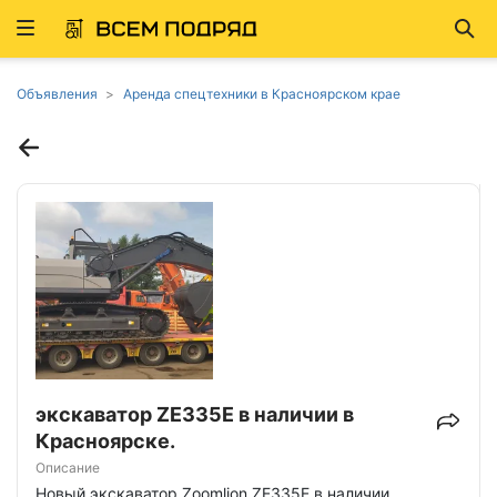
Развернуть
Най
ню
Объявления
Аренда спецтехники в Красноярском крае
экскаватор ZE335E в наличии в
Красноярске.
Описание
Новый экскаватор Zoomlion ZE335E в наличии.