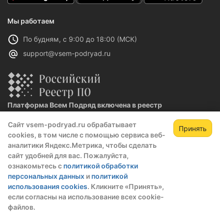
Мы работаем
По будням, с 9:00 до 18:00 (МСК)
support@vsem-podryad.ru
Платформа Всем Подряд включена в реестр
отечественного ПО
Сайт vsem-podryad.ru обрабатывает
Реестровая запись №32021 от 06.02.2026
Принять
cookies, в том числе с помощью сервиса веб-
аналитики Яндекс.Метрика, чтобы сделать
сайт удобней для вас. Пожалуйста,
Политика конфиденциальности
ознакомьтесь с
политикой обработки
Оферта
персональных данных
и
политикой
О компании
использования cookies
. Кликните «Принять»,
если согласны на использование всех cookie-
© 2016 — 2026 ООО "Промтех"
файлов.