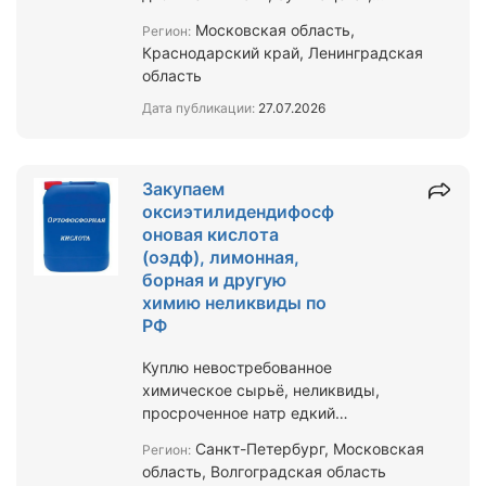
диэтаноламин, толуол нефтяной,
Московская область,
Регион:
этилацетат марка А, перхлор…
Краснодарский край, Ленинградская
область
Дата публикации:
27.07.2026
Закупаем
оксиэтилидендифосф
оновая кислота
(оэдф), лимонная,
борная и другую
химию неликвиды по
РФ
Куплю невостребованное
химическое сырьё, неликвиды,
просроченное натр едкий
чешуированный, гранулированный,
Санкт-Петербург, Московская
Регион:
сода каустическая, натр едкий
область, Волгоградская область
раствор, си…