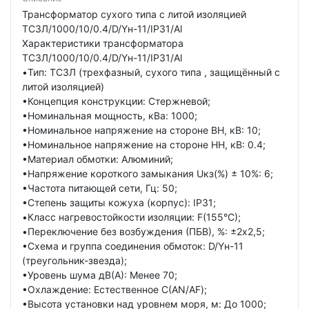
Трансформатор сухого типа с литой изоляцией
ТСЗЛ/1000/10/0.4/D/Yн-11/IP31/Al
Характеристики трансформатора
ТСЗЛ/1000/10/0.4/D/Yн-11/IP31/Al
•Тип: ТСЗЛ (трехфазный, сухого типа , защищённый с
литой изоляцией)
•Концепция конструкции: Стержневой;
•Номинальная мощность, кВа: 1000;
•Номинальное напряжение на стороне ВН, кВ: 10;
•Номинальное напряжение на стороне НН, кВ: 0.4;
•Материал обмотки: Алюминий;
•Напряжение короткого замыкания Uкз(%) ± 10%: 6;
•Частота питающей сети, Гц: 50;
•Степень защиты кожуха (корпус): IP31;
•Класс нагревостойкости изоляции: F(155°C);
•Переключение без возбуждения (ПБВ), %: ±2х2,5;
•Схема и группа соединения обмоток: D/Yн-11
(треугольник-звезда);
•Уровень шума дB(A): Менее 70;
•Охлаждение: Естественное С(AN/AF);
•Высота установки над уровнем моря, м: До 1000;