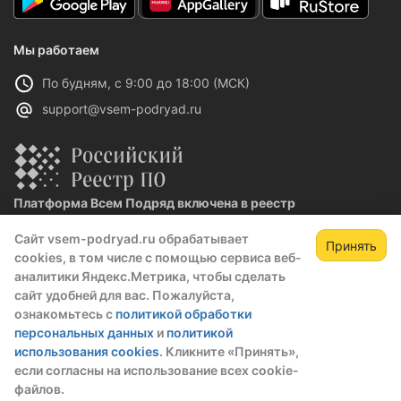
Мы работаем
По будням, с 9:00 до 18:00 (МСК)
support@vsem-podryad.ru
Платформа Всем Подряд включена в реестр
отечественного ПО
Сайт vsem-podryad.ru обрабатывает
Реестровая запись №32021 от 06.02.2026
Принять
cookies, в том числе с помощью сервиса веб-
аналитики Яндекс.Метрика, чтобы сделать
сайт удобней для вас. Пожалуйста,
Политика конфиденциальности
ознакомьтесь с
политикой обработки
Оферта
персональных данных
и
политикой
О компании
использования cookies
. Кликните «Принять»,
если согласны на использование всех cookie-
© 2016 — 2026 ООО "Промтех"
файлов.