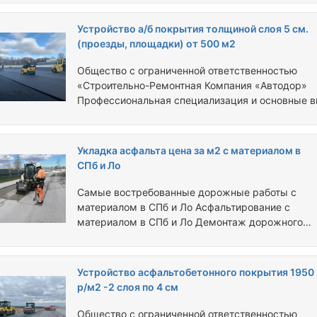
спецтехники, демократичные цены. ООО «СРК
«Автодор» свыше 10 лет занимается
Устройство а/б покрытия толщиной слоя 5 см.
асфальтированием, и благоустройством террит
(проезды, площадки) от 500 м2
в Санкт-Петербурге, и Ленинградской области. 
нас работают только квалифицированные
Общество с ограниченной ответственностью
специалисты с подтвержденным опытом. Получ
«Строительно-Ремонтная Компания «Автодор»
высокое качество за приемлемую цену.
Профессиональная специализация и основные 
Посредникам процент - Заказчикам…
деятельности. Устройство асфальтобетонного
покрытия слой h=0,07 м асфальтобетонная смес
крупнозернистая пористая тип Б марки 1
Укладка асфальта цена за м2 с материалом в
асфальтоукладчиками импортного производств
СПб и Ло
типа Асфальтоукладчиков «vogele» средних
типоразмеров при ширине укладки до 6м. (ниж
Самые востребованные дорожные работы с
слой). Устройство асфальтобетонного покрытия
материалом в СПб и Ло Асфальтирование с
слой h=0,05 м асфальтобетонная смесь
материалом в СПб и Ло Демонтаж дорожного
мелкозернистая плотная…
покрытия в СПб и Ло Нанесение дорожной разметки
с материалом в СПб и Ло Отсыпка дорог с
материалом в СПб и Ло Реконструкция дорог в СПб
Устройство асфальтобетонного покрытия 1950
и Ло Ремонт асфальта в СПб и Ло Ремонт дорог в
р/м2 -2 слоя по 4 см
СПб и Ло Строительство дорог в СПб и Ло Укладка
асфальта цена за м2 с материалом в СПб и Ло
Общество с ограниченной ответственностью