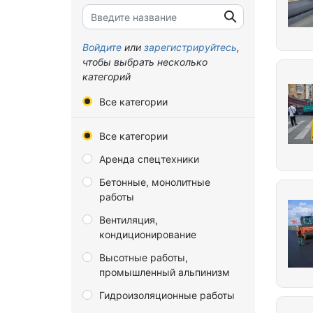
Брянская область
Владимирская область
Войдите
или
зарегистрируйтесь
,
чтобы выбрать несколько
Волгоградская область
категорий
Вологодская область
Все категории
Воронежская область
Все категории
Донецкая Народная
Республика
Аренда спецтехники
Еврейская автономная
Бетонные, монолитные
область
работы
Забайкальский край
Вентиляция,
кондиционирование
Запорожская область
Высотные работы,
Ивановская область
промышленный альпинизм
Иркутская область
Гидроизоляционные работы
Калининградская область