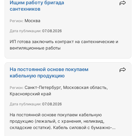
поверхностей; стыки с другими покрытиями;
Ищим работу бригада
укладку на тёплый пол, на улице, во влажных
сантехников
зонах. Подбираю клеевые составы и затирки под
условия эксплуатации».
Москва
Регион:
Дата публикации:
07.08.2026
ИП готова заключить контракт на сантехнические и
вентиляционные работы
На постоянной основе покупаем
кабельную продукцию
Санкт-Петербург, Московская область,
Регион:
Красноярский край
Дата публикации:
07.08.2026
На постоянной основе покупаем кабельную
продукцию (лежалый, с хранения, неликвид,
складские остатки). Кабель силовой с бумажно-
пропитанной изоляцией - ААБл, ААШв, АСБ, СБл,