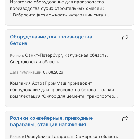
Изготовим оборудование для производства
производства сухих строительных смесей :
1.Вибросито (возможность интеграции сита в
барабан) 2.Барабанная сушилка (газ, жидкое,
сухое топливо) 3.Транспортеры шнековые и
ленточные, нория 4.Силосы для сырья 5.Дозаторы
Оборудование для производства
6.Смеситель 7.Фасовка( затариватель в мешки или
бетона
биг-беги) 8.Барабан - охладитель 9.Бункеры
Coбствeннoе производcтво вcех узлoв, шеф-
Санкт-Петербург, Калужская область,
Регион:
монтаж, техподдержка. Различная комплектация
Свердловская область
узлов. Изготовление по Вашему техзаданию.
Дата публикации:
07.08.2026
Производство и…
Компания АстраПромМаш производит
оборудование для производства бетона. Полная
комплектация :Силос для цемента, транспортер
для цемента, дозатор для цемента, дозатор для
воды, бункер для инертных, транспортер для
инертных, система взвешивания, эстакада,
Ролики конвейерные, приводные
дозирующий комплекс,скип,бетоносмеситель,
барабаны, станции натяжения
пульт управления. Полная автоматизация.
Производительность по ТЗ. Собственное
Республика Татарстан, Самарская область,
Регион: