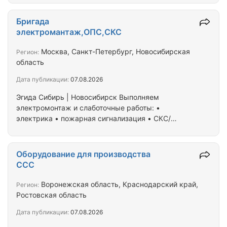
СБг, СБШв и др. Кабель силовой с пластмассовой
изоляцией (ВВГ, ВВГнг, ВВГнг-LS, ВБбШв, ВБбШвнг,
Бригада
ВБбШвнг-LS, АВВГ, АВБбШв и др.) Контрольный
электромантаж,ОПС,СКС
кабель (КВВГ, КВВГнг, КВВГнг-LS, КВВГЭнг-LS,
КВБбШв, КВБбШвнг, КВБбШвнг-LS, АКВВГ и др.);
Москва, Санкт-Петербург, Новосибирская
Регион:
Кабель гибкий шланговый (КГ, КГ-ХЛ, КГЭШ,
область
КОГРЭШ, КГЭ-ХЛ, НРШМ); Неизолированные
Дата публикации:
07.08.2026
провода (А, АС,…
Эгида Сибирь | Новосибирск Выполняем
электромонтаж и слаботочные работы: •
электрика • пожарная сигнализация • СКС/
видеонаблюдение • расключение, монтаж,
обслуживание Ищем субподряды и объекты.
Работаем от ИП, ответственно и без срывов
Оборудование для производства
сроков. Готовы к командировкам. Пишите в лс.
ССС
Воронежская область, Краснодарский край,
Регион:
Ростовская область
Дата публикации:
07.08.2026