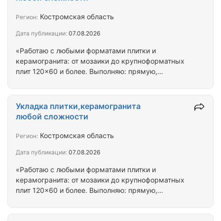
(800 руб м² бригаде от 6 до 12 человек); —
прохождение инструктажа по технике
Костромская область
Регион:
безопасности с выдачей необходимых документов
Дата публикации:
07.08.2026
для работы на объекте; — подъемники и
инструмент за счёт фирмы; —…
«Работаю с любыми форматами плитки и
керамогранита: от мозаики до крупноформатных
плит 120×60 и более. Выполняю: прямую,
диагональную и модульную раскладку; подрезку и
запил под 45°; облицовку криволинейных
поверхностей; стыки с другими покрытиями;
Укладка плитки,керамогранита
укладку на тёплый пол, на улице, во влажных
любой сложности
зонах. Подбираю клеевые составы и затирки под
условия эксплуатации».
Костромская область
Регион:
Дата публикации:
07.08.2026
«Работаю с любыми форматами плитки и
керамогранита: от мозаики до крупноформатных
плит 120×60 и более. Выполняю: прямую,
диагональную и модульную раскладку; подрезку и
запил под 45°; облицовку криволинейных