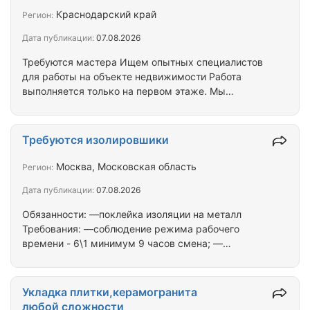
Асфальтирование дорог. Дороги из асфальта.
Краснодарский край
Регион:
Укладка гранита, гранитный бордюры. Бордюры.
Дата публикации:
07.08.2026
Укладка бордюра. Садовый бордюры. Дорожные
бордюры.
Требуются мастера Ищем опытных специалистов
для работы на объекте недвижимости Работа
выполняется только на первом этаже. Мы
приглашаем в команду опытных мастеров по
укладке керамогранита для реализации
масштабного проекта по облицовке фасада
Требуются изолировшики
современного объекта недвижимости. Если вы
обладаете необходимыми навыками и ищете
Москва, Московская область
Регион:
стабильную работу с достойной оплатой, эта
Дата публикации:
07.08.2026
вакансия для вас. С оплатой проблем нет. Есть
возможность проживания. Ваши задачи: *
Обязанности: —поклейка изоляции на металл
Качественная укладка керамогранита на…
Требования: —соблюдение режима рабочего
времени - 6\1 минимум 9 часов смена; —
ответственный подход к работе; — аккуратность
при работе; — иностранным гражданам наличие
действующего патента. Условия: — сдельная
Укладка плитки,керамогранита
оплата выполненной работы - 750 руб за метр ²
любой сложности