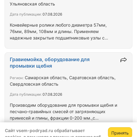
производство комплектующих. Производство и
Ульяновская область
отгрузка, г.Казань
Дата публикации:
07.08.2026
Конвейерные ролики любого диаметра 57мм,
76мм, 89мм, 108мм и длины. Применяем
надежные закрытые подшипниковые узлы с
уплотнением типа "лабиринт", а также с прямым
доступом к подшипнику. Также приводные
барабаны и натяжные станции для конвейеров.
Гравиемойка, оборудование для
промывки щебня
Самарская область, Саратовская область,
Регион:
Свердловская область
Дата публикации:
07.08.2026
Производим оборудование для пpoмывки щебня и
пеcчaно-гравийныx cмeceй от зaгpязняющих
пpимесeй и глины, фpaкции 0-200 мм.,с
возможнocтью pacceвa нa фракции. В составе:
Сайт vsem-podryad.ru обрабатывает
Бункер, ленточный транспортер,барабанное сито и
Принять
cookies, в том числе с помощью сервиса веб-