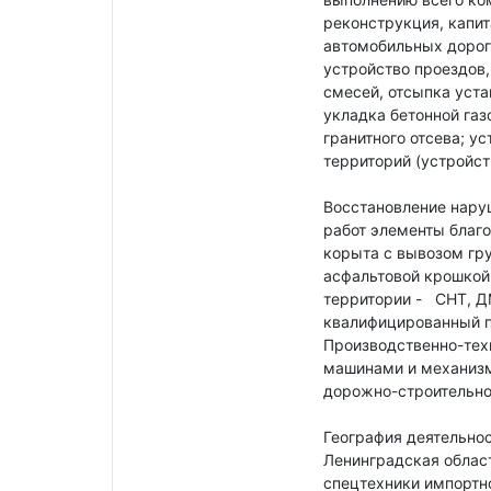
реконструкция, капи
автомобильных дорог
устройство проездов
смесей, отсыпка уста
укладка бетонной газ
гранитного отсева; у
территорий (устройст
Восстановление нару
работ элементы благо
корыта с вывозом гру
асфальтовой крошкой
территории - СНТ, Д
квалифицированный п
Производственно-тех
машинами и механизм
дорожно-строительно
География деятельнос
Ленинградская облас
спецтехники импортног