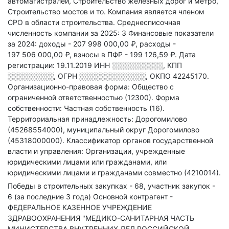
автомагистралей, Строительство железных дорог и метро,
Строительство мостов и то
.
Компания является членом
СРО в области
строительства.
Среднесписочная
численность компании за 2025: 3
Финансовые показатели
за 2024:
доходы - 207 998 000,00 ₽,
расходы -
197 506 000,00 ₽,
взносы в ПФР - 199 126,59 ₽.
Дата
регистрации: 19.11.2019
ИНН
░░░░░░░░░░
,
КПП
░░░░░░░░░
,
ОГРН
░░░░░░░░░░░░░
,
ОКПО 42245170.
Организационно-правовая форма: Общество с
ограниченной ответственностью (12300).
Форма
собственности: Частная собственность (16).
Территориальная принадлежность: Дорогомилово
(45268554000), муниципальный округ Дорогомилово
(45318000000).
Классификатор органов государственной
власти и управления: Организации, учрежденные
юридическими лицами или гражданами, или
юридическими лицами и гражданами совместно (4210014).
Победы в строительных закупках - 68, участник закупок -
6 (за последние 3 года)
Основной контрагент -
ФЕДЕРАЛЬНОЕ КАЗЕННОЕ УЧРЕЖДЕНИЕ
ЗДРАВООХРАНЕНИЯ "МЕДИКО-САНИТАРНАЯ ЧАСТЬ
МИНИСТЕРСТВА ВНУТРЕННИХ ДЕЛ РОССИЙСКОЙ