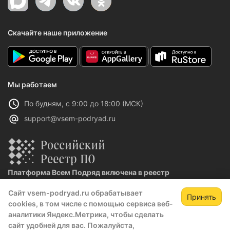
Скачайте наше приложение
Мы работаем
По будням, с 9:00 до 18:00 (МСК)
support@vsem-podryad.ru
Платформа Всем Подряд включена в реестр
отечественного ПО
Сайт vsem-podryad.ru обрабатывает
Реестровая запись №32021 от 06.02.2026
Принять
cookies, в том числе с помощью сервиса веб-
аналитики Яндекс.Метрика, чтобы сделать
сайт удобней для вас. Пожалуйста,