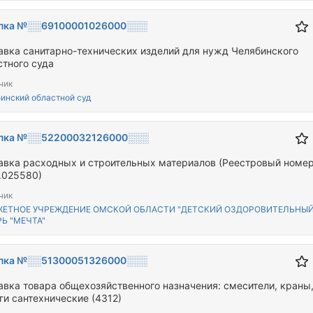
пка №░░69100001026000░░░
авка санитарно-технических изделий для нужд Челябинского
стного суда
чик
инский областной суд
пка №░░52200032126000░░░
авка расходных и строительных материалов (Реестровый номе
.025580)
чик
ЕТНОЕ УЧРЕЖДЕНИЕ ОМСКОЙ ОБЛАСТИ "ДЕТСКИЙ ОЗДОРОВИТЕЛЬНЫ
Ь "МЕЧТА"
пка №░░51300051326000░░░
авка товара общехозяйственного назначения: смесители, краны
ги сантехнические (4312)