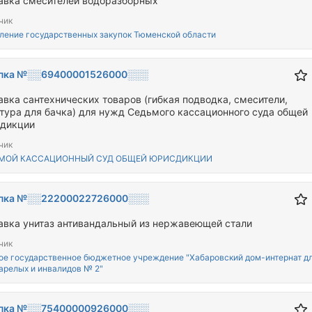
авка смесителей водоразборных
чик
ление государственных закупок Тюменской области
пка №░░69400001526000░░░
авка сантехнических товаров (гибкая подводка, смесители,
тура для бачка) для нужд Седьмого кассационного суда общей
дикции
чик
МОЙ КАССАЦИОННЫЙ СУД ОБЩЕЙ ЮРИСДИКЦИИ
пка №░░22200022726000░░░
авка унитаз антивандальный из нержавеющей стали
чик
ое государственное бюджетное учреждение "Хабаровский дом-интернат д
арелых и инвалидов № 2"
пка №░░75400000926000░░░