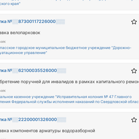
ского края"
пка №░░87300117226000░░░
авка велопарковок
чик
пасское городское муниципальное бюджетное учреждение "Дорожно-
уатационное управление"
пка №░░62100035526000░░░
бретение поручней для инвалидов в рамках капитального ремо
чик
альное казенное учреждение "Исправительная колония № 47 Главного
ления Федеральной службы исполнения наказаний по Свердловской облас
пка №░░22200001326000░░░
авка компонентов арматуры водоразборной