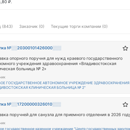
,80 ₽.
д (843)
Заказчик (0)
Текущие торги компании (0)
пка №░░20300101426000░░░
авка опорного поручня для нужд краевого государственного
номного учреждения здравоохранения «Владивостокская
ическая больница № 2»
чик
ВОЕ ГОСУДАРСТВЕННОЕ АВТОНОМНОЕ УЧРЕЖДЕНИЕ ЗДРАВООХРАНЕНИЯ
ДИВОСТОКСКАЯ КЛИНИЧЕСКАЯ БОЛЬНИЦА № 2"
пка №░░17200000326010░░░
авка поручней для санузла для приемного отделения в 2026 год
чик
ое государственное казенное учреждение "Центр государственных закупо