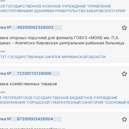
чик
ВОЕ ГОСУДАРСТВЕННОЕ КАЗЕННОЕ УЧРЕЖДЕНИЕ "УПРАВЛЕНИЕ
НИСТРАТИВНЫМИ ЗДАНИЯМИ ПРАВИТЕЛЬСТВА ХАБАРОВСКОГО КРАЯ"
пка №░░49200002326003░░░
авка опорных поручней для филиала ГОБУЗ «МОКБ им. П.А.
дина» - Апатитско-Кировская центральная районная больница
чик
ТЕТ ГОСУДАРСТВЕННЫХ ЗАКУПОК МУРМАНСКОЙ ОБЛАСТИ
пка №░░72200115126000░░░
авка хозяйственных товаров
чик
Т-ПЕТЕРБУРГСКОЕ ГОСУДАРСТВЕННОЕ БЮДЖЕТНОЕ УЧРЕЖДЕНИЕ
ВООХРАНЕНИЯ "ГОРОДСКОЙ ТУБЕРКУЛЕЗНЫЙ САНАТОРИЙ "СОСНОВЫЙ 
пка №░░67200003426004░░░