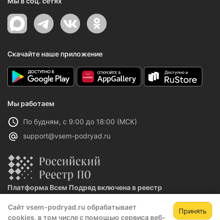
Мы в соц. сетях
Скачайте наше приложение
Мы работаем
По будням, с 9:00 до 18:00 (МСК)
support@vsem-podryad.ru
Платформа Всем Подряд включена в реестр
отечественного ПО
Сайт vsem-podryad.ru обрабатывает
Реестровая запись №32021 от 06.02.2026
Принять
cookies, в том числе с помощью сервиса веб-